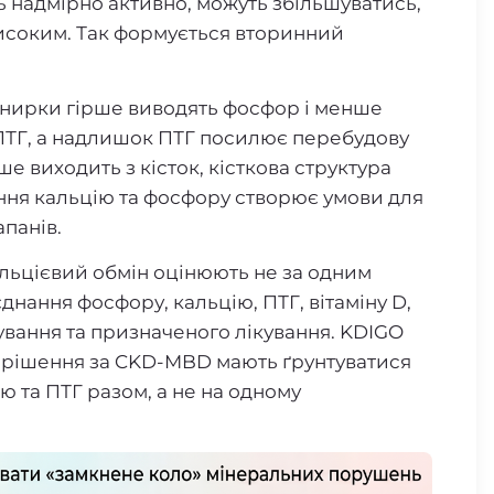
 надмірно активно, можуть збільшуватись,
високим. Так формується вторинний
: нирки гірше виводять фосфор і менше
 ПТГ, а надлишок ПТГ посилює перебудову
ше виходить з кісток, кісткова структура
ння кальцію та фосфору створює умови для
апанів.
льцієвий обмін оцінюють не за одним
днання фосфору, кальцію, ПТГ, вітаміну D,
чування та призначеного лікування. KDIGO
і рішення за CKD-MBD мають ґрунтуватися
ю та ПТГ разом, а не на одному