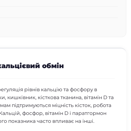
альцієвий обмін
егуляція рівнів кальцію та фосфору в
ки, кишківник, кісткова тканина, вітамін D та
мам підтримуються міцність кісток, робота
 Кальцій, фосфор, вітамін D і паратгормон
го показника часто впливає на інші.