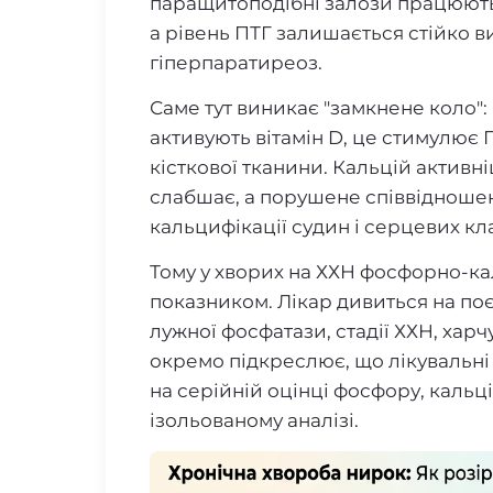
паращитоподібні залози працюють
а рівень ПТГ залишається стійко 
гіперпаратиреоз.
Саме тут виникає "замкнене коло"
активують вітамін D, це стимулює
кісткової тканини. Кальцій активні
слабшає, а порушене співвідноше
кальцифікації судин і серцевих кл
Тому у хворих на ХХН фосфорно-ка
показником. Лікар дивиться на поє
лужної фосфатази, стадії ХХН, хар
окремо підкреслює, що лікувальн
на серійній оцінці фосфору, кальці
ізольованому аналізі.