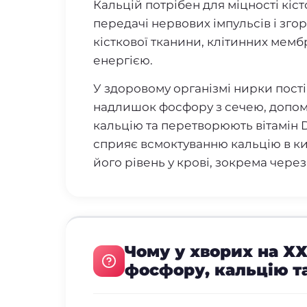
Кальцій потрібен для міцності кісто
передачі нервових імпульсів і зго
кісткової тканини, клітинних мемб
енергією.
У здоровому організмі нирки пост
надлишок фосфору з сечею, допом
кальцію та перетворюють вітамін D
сприяє всмоктуванню кальцію в ки
його рівень у крові, зокрема через
Чому у хворих на Х
фосфору, кальцію т