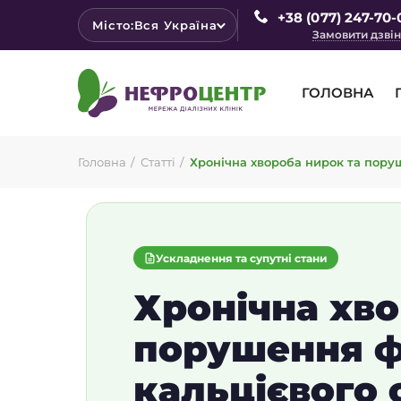
+38 (077) 247-70-
Місто:
Вся Україна
Замовити дзві
ГОЛОВНА
Головна
Статті
Хронічна хвороба нирок та пору
Ускладнення та супутні стани
Хронічна хво
порушення 
кальцієвого 