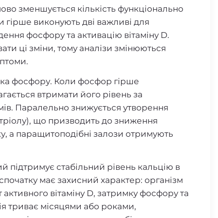
пово зменшується кількість функціонально
и гірше виконують дві важливі для
дення фосфору та активацію вітаміну D.
ати ці зміни, тому аналізи змінюються
мптоми.
мка фосфору. Коли фосфор гірше
агається втримати його рівень за
ів. Паралельно знижується утворення
итріолу), що призводить до зниження
у, а паращитоподібні залози отримують
ий підтримує стабільний рівень кальцію в
 спочатку має захисний характер: організм
 активного вітаміну D, затримку фосфору та
ія триває місяцями або роками,