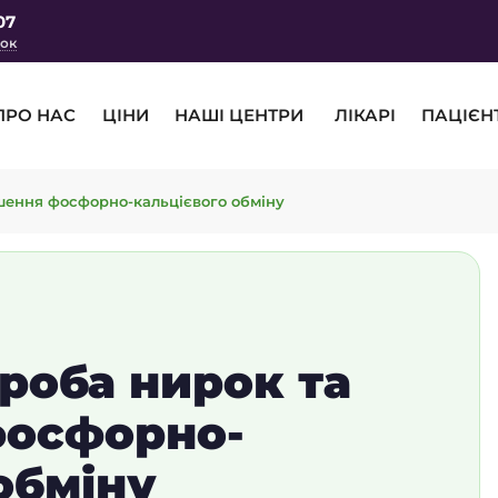
07
нок
ПРО НАС
ЦІНИ
НАШІ ЦЕНТРИ
ЛІКАРІ
ПАЦІЄН
шення фосфорно-кальцієвого обміну
роба нирок та
фосфорно-
обміну