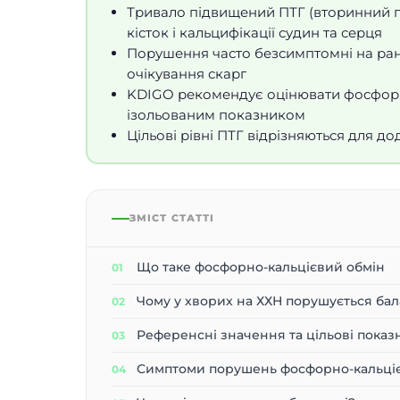
Тривало підвищений ПТГ (вторинний г
кісток і кальцифікації судин та серця
Порушення часто безсимптомні на ранн
очікування скарг
KDIGO рекомендує оцінювати фосфор, к
ізольованим показником
Цільові рівні ПТГ відрізняються для дод
ЗМІСТ СТАТТІ
Що таке фосфорно-кальцієвий обмін
Чому у хворих на ХХН порушується бал
Референсні значення та цільові показ
Симптоми порушень фосфорно-кальціє