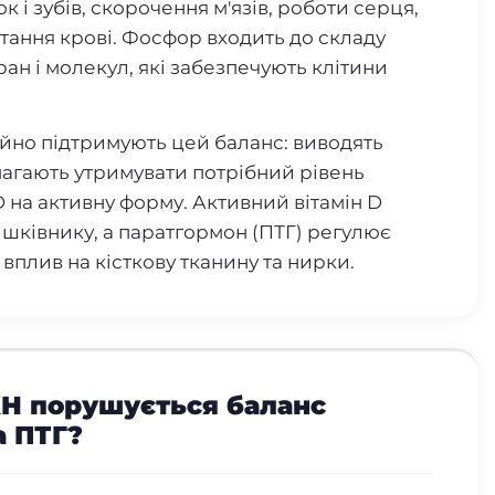
к і зубів, скорочення м'язів, роботи серця,
ртання крові. Фосфор входить до складу
ран і молекул, які забезпечують клітини
ійно підтримують цей баланс: виводять
агають утримувати потрібний рівень
 на активну форму. Активний вітамін D
шківнику, а паратгормон (ПТГ) регулює
 вплив на кісткову тканину та нирки.
ХН порушується баланс
а ПТГ?