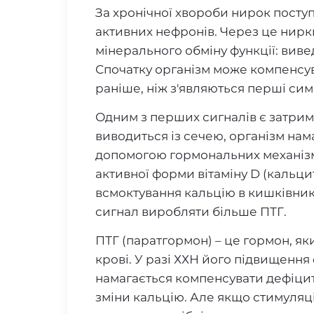
За хронічної хвороби нирок посту
активних нефронів. Через це нирк
мінерального обміну функції: виве
Спочатку організм може компенсув
раніше, ніж з'являються перші си
Одним з перших сигналів є затри
виводиться із сечею, організм нам
допомогою гормональних механізм
активної форми вітаміну D (кальц
всмоктування кальцію в кишківник
сигнал виробляти більше ПТГ.
ПТГ (паратгормон) – це гормон, як
крові. У разі ХХН його підвищення
намагається компенсувати дефіцит
зміни кальцію. Але якщо стимуляц