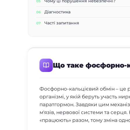
Чому ці порушення небезпечні?
Діагностика
Часті запитання
Що таке фосфорно-к
Фосфорно-кальцієвий обмін – це р
організмі, у якій беруть участь нир
паратгормон. Завдяки цим механіз
м'язів, нервової системи та серця.
«працюють» разом, тому зміна одно