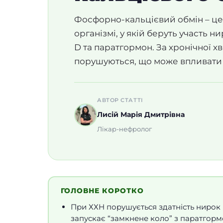
Фосфорно-кальцієвий обмін – це 
організмі, у якій беруть участь н
D та паратгормон. За хронічної 
порушуються, що може впливати на
АВТОР СТАТТІ
Лисій Марія Дмитрівна
Лікар-нефролог
ГОЛОВНЕ КОРОТКО
При ХХН порушується здатність нирок 
запускає “замкнене коло” з паратгорм