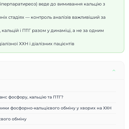
іперпаратиреоз) веде до вимивання кальцію з
іх стадіях — контроль аналізів важливіший за
альцій і ПТГ разом у динаміці, а не за одним
іалізної ХХН і діалізних пацієнтів
анс фосфору, кальцію та ПТГ?
ники фосфорно-кальцієвого обміну у хворих на ХХН
вого обміну