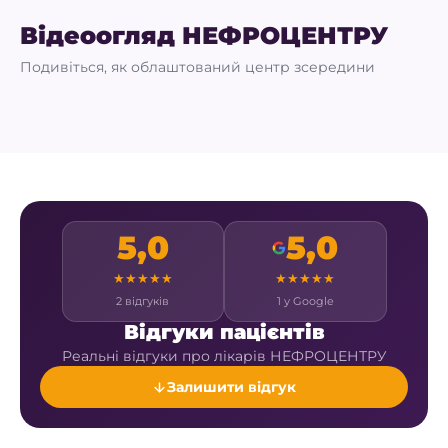
Відеоогляд НЕФРОЦЕНТРУ
Подивіться, як облаштований центр зсередини
5,0
5,0
★
★
★
★
★
★
★
★
★
★
2 відгуків
1 у Google
Відгуки пацієнтів
Реальні відгуки про лікарів НЕФРОЦЕНТРУ
Залишити відгук