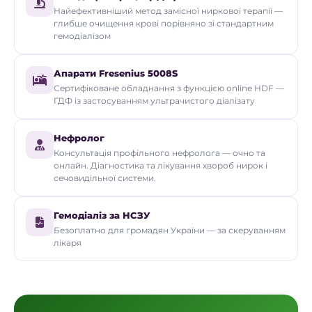
Найефективніший метод замісної ниркової терапії —
глибше очищення крові порівняно зі стандартним
гемодіалізом
Апарати Fresenius 5008S
Сертифіковане обладнання з функцією online HDF —
ГДФ із застосуванням ультрачистого діалізату
Нефролог
Консультація профільного нефролога — очно та
онлайн. Діагностика та лікування хвороб нирок і
сечовидільної системи.
Гемодіаліз за НСЗУ
Безоплатно для громадян України — за скеруванням
лікаря