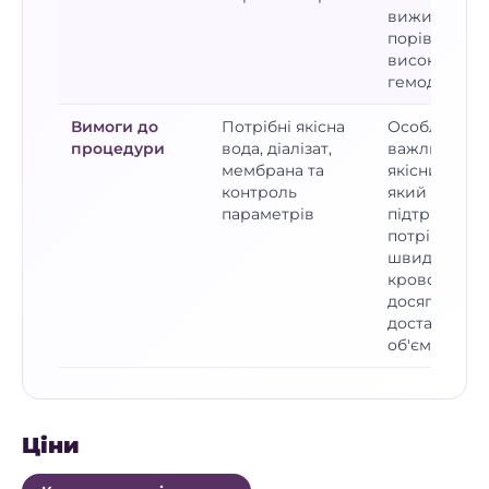
виживаніст
порівняно з
високопото
гемодіалізо
Вимоги до
Потрібні якісна
Особливо
процедури
вода, діалізат,
важливий
мембрана та
якісний дост
контроль
який дозвол
параметрів
підтримува
потрібну
швидкість
кровотоку т
досягати
достатнього
об'єму фільт
Ціни