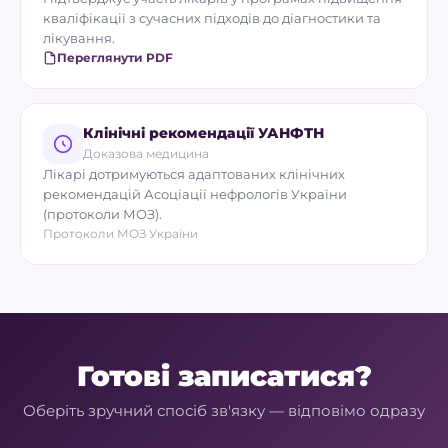
кваліфікації з сучасних підходів до діагностики та
лікування.
Переглянути PDF
Клінічні рекомендації УАНФТН
Доказова медицина
Лікарі дотримуються адаптованих клінічних
рекомендацій Асоціації нефрологів України
(протоколи МОЗ).
Протоколи МОЗ України
Готові записатися?
Оберіть зручний спосіб зв'язку — відповімо одразу