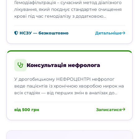
Гемодіафільтрація – сучасний метод діалізного
лікування, який поєднує стандартне очищення
крові під час гемодіалізу з додатковою
фільтрацією. Це допомагає ефективніше
видаляти частину середніх уремічних токсинів,
НСЗУ — безкоштовно
Детальніше
зокрема β2-мікроглобулін, при збереженні
якісного контролю сечовини, креатиніну та
надлишку рідини. Метод підбирає лікар-
нефролог індивідуально, з урахуванням стану
пацієнта, судинного доступу, переносимості
Консультація нефролога
процедур і можливості досягти достатнього
об'єму фільтрації.
У дрогобицькому НЕФРОЦЕНТРІ нефролог
веде пацієнтів із хронічною хворобою нирок на
всіх стадіях — від перших змін в аналізах до
замісної ниркової …
від 500 грн
Записатися