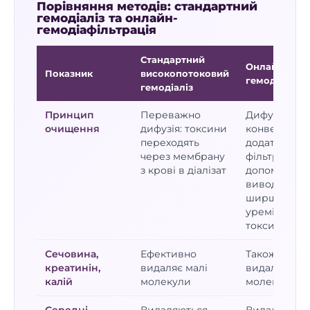
Порівняння методів: стандартний
гемодіаліз та онлайн-
гемодіафільтрація
Стандартний
Онлайн-
Показник
високопотоковий
гемодіафіль
гемодіаліз
Принцип
Переважно
Дифузія +
очищення
дифузія: токсини
конвекція:
переходять
додаткова
через мембрану
фільтрація
з крові в діалізат
допомагає
виводити
ширший сп
уремічних
токсинів
Сечовина,
Ефективно
Також ефек
креатинін,
видаляє малі
видаляє мал
калій
молекули
молекули