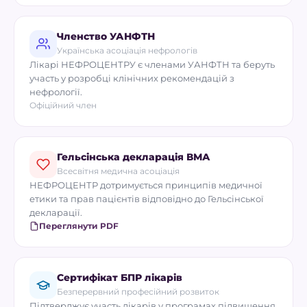
Членство УАНФТН
Українська асоціація нефрологів
Лікарі НЕФРОЦЕНТРУ є членами УАНФТН та беруть
участь у розробці клінічних рекомендацій з
нефрології.
Офіційний член
Гельсінська декларація ВМА
Всесвітня медична асоціація
НЕФРОЦЕНТР дотримується принципів медичної
етики та прав пацієнтів відповідно до Гельсінської
декларації.
Переглянути PDF
Сертифікат БПР лікарів
Безперервний професійний розвиток
Підтверджує участь лікарів у програмах підвищення