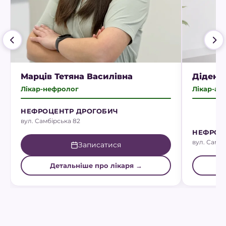
Марців Тетяна Василівна
Діденк
Лікар-нефролог
Лікар-ан
НЕФРОЦЕНТР ДРОГОБИЧ
вул. Самбірська 82
НЕФРОЦ
вул. Самбі
Записатися
Детальніше про лікаря →
Д