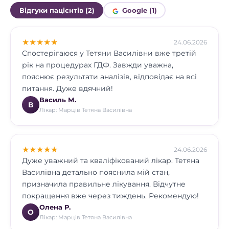
Відгуки пацієнтів (2)
Google (1)
★
★
★
★
★
24.06.2026
Спостерігаюся у Тетяни Василівни вже третій
рік на процедурах ГДФ. Завжди уважна,
пояснює результати аналізів, відповідає на всі
питання. Дуже вдячний!
Василь М.
В
Лікар: Марців Тетяна Василівна
★
★
★
★
★
24.06.2026
Дуже уважний та кваліфікований лікар. Тетяна
Василівна детально пояснила мій стан,
призначила правильне лікування. Відчутне
покращення вже через тиждень. Рекомендую!
Олена Р.
О
Лікар: Марців Тетяна Василівна