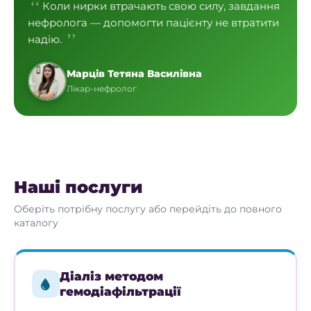
Коли нирки втрачають свою силу, завдання
нефролога — допомогти пацієнту не втратити
надію.
Марців Тетяна Василівна
Лікар-нефролог
Наші послуги
Оберіть потрібну послугу або перейдіть до повного
каталогу
Діаліз методом
гемодіафільтрації