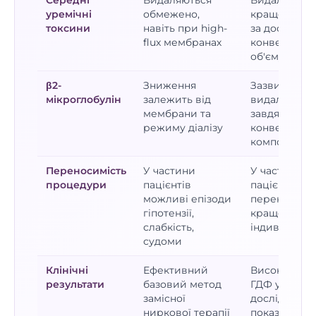
Середні
Видаляються
Видаляютьс
уремічні
обмежено,
краще, осо
токсини
навіть при high-
за достатнь
flux мембранах
конвекційн
об'єму
β2-
Зниження
Зазвичай к
мікроглобулін
залежить від
видалення
мембрани та
завдяки
режиму діалізу
конвекційн
компоненту
Переносимість
У частини
У частини
процедури
пацієнтів
пацієнтів м
можливі епізоди
переносити
гіпотензії,
краще, але 
слабкість,
індивідуаль
судоми
Клінічні
Ефективний
Високодозо
результати
базовий метод
ГДФ у велик
замісної
дослідженн
ниркової терапії
показала кр