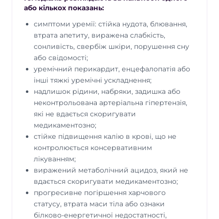
задишка, відчуття нестачі повітря;
або кількох показань:
стійке підвищення артеріального
симптоми уремії: стійка нудота, блювання,
тиску;
втрата апетиту, виражена слабкість,
сонливість, свербіж шкіри, порушення сну
нудота, блювання, втрата апетиту;
або свідомості;
виражена слабкість, сонливість,
уремічний перикардит, енцефалопатія або
інші тяжкі уремічні ускладнення;
сплутаність свідомості;
надлишок рідини, набряки, задишка або
свербіж шкіри;
неконтрольована артеріальна гіпертензія,
зменшення кількості сечі;
які не вдається скоригувати
медикаментозно;
високий рівень калію;
стійке підвищення калію в крові, що не
метаболічний ацидоз;
контролюється консервативним
лікуванням;
ознаки уремічного ураження серця
виражений метаболічний ацидоз, який не
або нервової системи.
вдається скоригувати медикаментозно;
прогресивне погіршення харчового
Нефролог Нефроцентру допоможе
статусу, втрата маси тіла або ознаки
визначити, чи потрібен діаліз зараз, чи
достатньо спостереження,
білково-енергетичної недостатності,