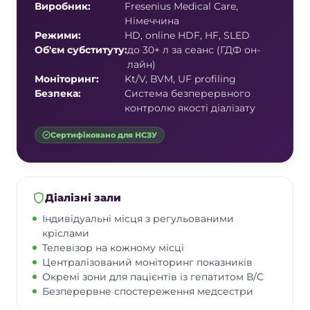
Виробник:
Fresenius Medical Care,
Німеччина
Режими:
HD, online HDF, HF, SLED
Об'єм субституту:
до 30+ л за сеанс (ГДФ он-
лайн)
Моніторинг:
Kt/V, BVM, UF profiling
Безпека:
Система безперервного
контролю якості діалізату
Сертифіковано для НСЗУ
Діалізні зали
Індивідуальні місця з регульованими
кріслами
Телевізор на кожному місці
Централізований моніторинг показників
Окремі зони для пацієнтів із гепатитом В/С
Безперервне спостереження медсестри