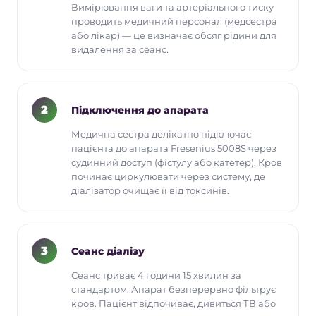
Вимірювання ваги та артеріального тиску
проводить медичний персонал (медсестра
або лікар) — це визначає обсяг рідини для
видалення за сеанс.
2
Підключення до апарата
Медична сестра делікатно підключає
пацієнта до апарата Fresenius 5008S через
судинний доступ (фістулу або катетер). Кров
починає циркулювати через систему, де
діалізатор очищає її від токсинів.
3
Сеанс діалізу
Сеанс триває 4 години 15 хвилин за
стандартом. Апарат безперервно фільтрує
кров. Пацієнт відпочиває, дивиться ТВ або