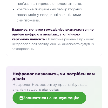
медикаментозної терапії та підготовки до
пов'язані з нирковою недостатністю;
майбутньої ниркової замісної терапії.
критичне погіршення лабораторних
показників у поєднанні з клінічними
Гострий і хронічний діаліз: у чому
симптомами.
різниця
Гострий діаліз застосовують при
Важливо: початок гемодіалізу визначається не
раптовому погіршенні функції нирок,
однією цифрою в аналізах, а клінічною
наприклад після тяжкої інфекції, операції,
картиною пацієнта.
Остаточне рішення приймає
отруєння, шоку або критичного
нефролог після огляду, оцінки аналізів та супутніх
підвищення калію. У частини пацієнтів
захворювань.
після лікування функція нирок може
відновитися.
Хронічний діаліз потрібен тоді, коли
нирки втратили здатність підтримувати
Нефролог визначить, чи потрібен вам
життєво важливий баланс організму й
діаліз
відновлення їхньої функції вже не
Нефролог Нефроцентру проаналізує ваші
очікується. У такому разі діаліз стає
аналізи та дасть відповідь
регулярною терапією.
Записатися на консультацію