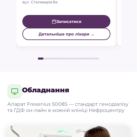
вул. Сталеварів 8а
Люстдо
Записатися
Детальніше про лікаря →
Обладнання
Апарат Fresenius 5008S — стандарт гемодіалізу
та ГДФ он-лайн в кожній клініці Нефроцентру