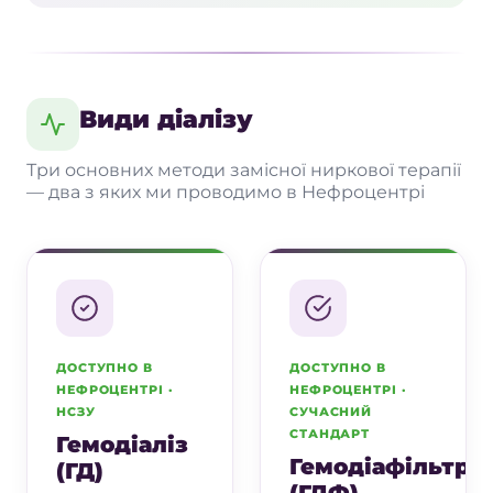
Життя на діалізі
Діаліз змінює звичний ритм життя, але не
означає, що життя зупиняється. Багато
Види діалізу
пацієнтів продовжують працювати,
подорожувати, займатися родинними
Три основних методи замісної ниркової терапії
справами й підтримувати активність.
— два з яких ми проводимо в Нефроцентрі
Найважливіше
— дотримуватися графіка
процедур, виконувати рекомендації
нефролога, контролювати питний режим,
харчування, артеріальний тиск і
своєчасно повідомляти лікаря про зміни
самопочуття.
ДОСТУПНО В
ДОСТУПНО В
НЕФРОЦЕНТРІ ·
НЕФРОЦЕНТРІ ·
НСЗУ
СУЧАСНИЙ
Між сеансами важливо
СТАНДАРТ
Гемодіаліз
Гемодіафільтра
не пропускати процедури;
(ГД)