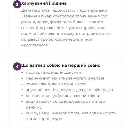
Харчування і рідина
3
Дієта на діалізі підбирається індивідуально.
Зазвичай лікар контролює споживання солі,
рідини, калію, фосфору та білка. Не варто
самостійно різко обмежувати харчування:
надмірні обмеження можуть погіршити стан і
призвести до білково-енергетичної
недостатності.
Що взяти з собою на перший сеанс
4
паспорт або інший документ
медичні виписки та результати аналізів
список ліків, які ви приймаєте
зручний одяг із доступом до руки з фістулою
легкий перекус (якщо дозволив лікар)
воду в межах рекомендованого питного
режиму
книгу, навушники або планшет для комфорту
під час процедури