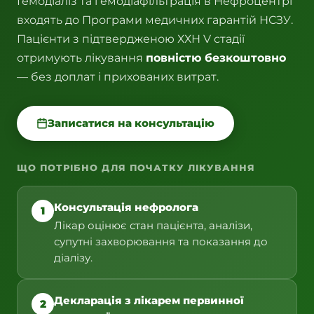
Гемодіаліз та гемодіафільтрація в Нефроцентрі
входять до Програми медичних гарантій НСЗУ.
Пацієнти з підтвердженою ХХН V стадії
отримують лікування
повністю безкоштовно
— без доплат і прихованих витрат.
Записатися на консультацію
ЩО ПОТРІБНО ДЛЯ ПОЧАТКУ ЛІКУВАННЯ
Консультація нефролога
1
Лікар оцінює стан пацієнта, аналізи,
супутні захворювання та показання до
діалізу.
Декларація з лікарем первинної
2