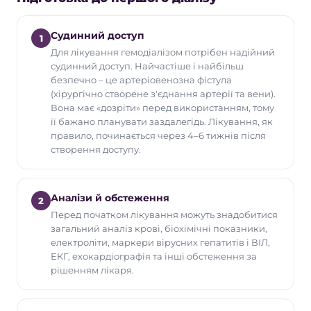
Судинний доступ
1
Для лікування гемодіалізом потрібен надійний
судинний доступ. Найчастіше і найбільш
безпечно – це артеріовенозна фістула
(хірургічно створене з'єднання артерії та вени).
Вона має «дозріти» перед використанням, тому
її бажано планувати заздалегідь. Лікування, як
правило, починається через 4–6 тижнів після
створення доступу.
Аналізи й обстеження
2
Перед початком лікування можуть знадобитися
загальний аналіз крові, біохімічні показники,
електроліти, маркери вірусних гепатитів і ВІЛ,
ЕКГ, ехокардіографія та інші обстеження за
рішенням лікаря.