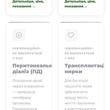
Детальніше, ціна,
Детальніше, ціна,
показання →
показання →
ІНФОРМАЦІЙНО ·
ІНФОРМАЦІЙНО ·
НЕ ВИКОНУЄТЬСЯ
НЕ ВИКОНУЄТЬСЯ
У НАС
У НАС
Перитонеальний
Трансплантація
діаліз (ПД)
нирки
Очищення крові
Для багатьох
через очеревину
пацієнтів може
— природну
забезпечити
мембрану
кращу якість
організму.
життя порівняно
Проводиться
з довготривалим