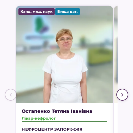
Канд. мед. наук
Вища кат.
Остапенко Тетяна Іванівна
Рисє
Лікар-нефролог
Медич
НЕФРОЦЕНТР ЗАПОРІЖЖЯ
НЕФР