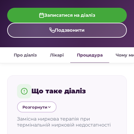
Записатися на діаліз
Подзвонити
Про діаліз
Лікарі
Процедура
Чому м
Що таке діаліз
Розгорнути
Замісна ниркова терапія при
термінальній нирковій недостатності