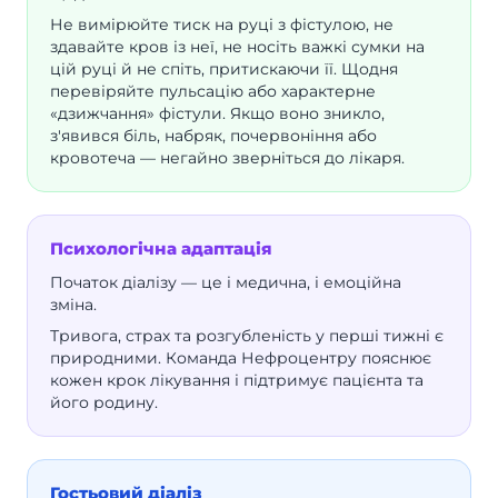
Не вимірюйте тиск на руці з фістулою, не
здавайте кров із неї, не носіть важкі сумки на
цій руці й не спіть, притискаючи її. Щодня
перевіряйте пульсацію або характерне
«дзижчання» фістули. Якщо воно зникло,
з'явився біль, набряк, почервоніння або
кровотеча — негайно зверніться до лікаря.
Психологічна адаптація
Початок діалізу — це і медична, і емоційна
зміна.
Тривога, страх та розгубленість у перші тижні є
природними. Команда Нефроцентру пояснює
кожен крок лікування і підтримує пацієнта та
його родину.
Гостьовий діаліз