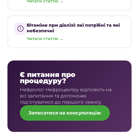
Читати статтю →
Вітаміни при діалізі: які потрібні та які
небезпечні
Читати статтю →
Є питання про
процедуру?
Нефролог Нефроцентру відповість на
всі запитання та допоможе
підготуватися до першого сеансу
Записатися на консультацію