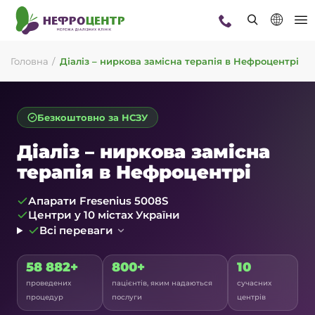
Головна
Діаліз – ниркова замісна терапія в Нефроцентрі
Безкоштовно за НСЗУ
Діаліз – ниркова замісна
терапія в Нефроцентрі
Апарати Fresenius 5008S
Центри у 10 містах України
Всі переваги
58 882+
800+
10
проведених
пацієнтів, яким надаються
сучасних
процедур
послуги
центрів