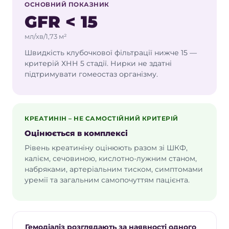
ОСНОВНИЙ ПОКАЗНИК
Коли може знадобитися діаліз
GFR < 15
Діаліз розглядають у пацієнтів з тяжким
зниженням функції нирок, найчастіше за
мл/хв/1,73 м²
хронічної хвороби нирок IV–V стадії або у
разі гострого пошкодження нирок, якщо
Швидкість клубочкової фільтрації нижче 15 —
стан потребує невідкладного очищення
критерій ХНН 5 стадії. Нирки не здатні
крові.
підтримувати гомеостаз організму.
Важливо:
рішення про початок діалізу не
приймають лише за одним показником
креатиніну чи
ШКФ
. Нефролог оцінює
КРЕАТИНІН – НЕ САМОСТІЙНИЙ КРИТЕРІЙ
загальний стан пацієнта, симптоми,
динаміку аналізів, рівень калію, кислотно-
Оцінюється в комплексі
лужний баланс, об'єм надлишкової
Рівень креатиніну оцінюють разом зі ШКФ,
рідини та діурезу, артеріальний тиск,
калієм, сечовиною, кислотно-лужним станом,
супутні хвороби та готовність судинного
набряками, артеріальним тиском, симптомами
доступу.
уремії та загальним самопочуттям пацієнта.
Ознаки, за яких потрібна
консультація нефролога
наростання набряків;
Гемодіаліз розглядають за наявності одного