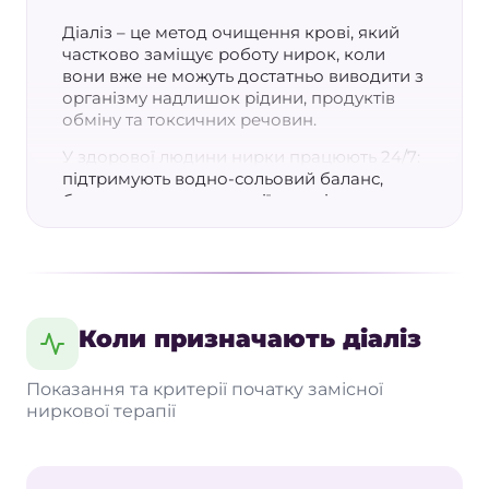
Діаліз – це метод очищення крові, який
частково заміщує роботу нирок, коли
вони вже не можуть достатньо виводити з
організму надлишок рідини, продуктів
обміну та токсичних речовин.
У здорової людини нирки працюють 24/7:
підтримують водно-сольовий баланс,
беруть участь у регуляції артеріального
тиску, впливають на рівень гемоглобіну,
допомагають контролювати кислотно-
лужний стан. Коли функція нирок істотно
знижується, організму потрібна ниркова
замісна терапія – гемодіаліз,
гемодіафільтрація, перитонеальний діаліз
Коли призначають діаліз
або трансплантація нирки.
Показання та критерії початку замісної
У Нефроцентрі проводяться гемодіаліз і
ниркової терапії
гемодіафільтрація — апаратні методи
очищення крові, які виконуються під
наглядом медичної команди.