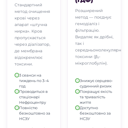
(ГДФ)
контролювати вагу;
Стандартний
Розширений
обмежувати рідину відповідно до
метод очищення
метод — поєднує
рекомендацій лікаря;
крові через
гемодіаліз і
апарат «штучна
не змінювати дозування ліків
фільтрацію.
нирка». Кров
самостійно;
Видаляє як дрібні,
пропускається
берегти судинний доступ;
так і
через діалізатор,
середньомолекулярні
повідомляти про температуру,
де мембрана
токсини (β₂-
біль, почервоніння, кровотечу
відокремлює
мікроглобулін).
або набряк у зоні доступу;
токсини.
не пропускати контрольні
3 сеанси на
аналізи.
тиждень по 3–4
Знижує серцево-
год
судинний ризик
Проводиться в
Покращує якість
стаціонарі
та тривалість
Нефроцентру
життя
Повністю
Доступно
безкоштовно за
безкоштовно за
НСЗУ
НСЗУ