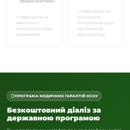
правил асептики
У Нефроцентрі не
У Нефроцентрі не
виконується.
виконується.
Консультуємо щодо
Консультуємо щодо
підготовки до
направлення.
трансплантації.
ПРОГРАМА МЕДИЧНИХ ГАРАНТІЙ НСЗУ
Безкоштовний діаліз за
державною програмою