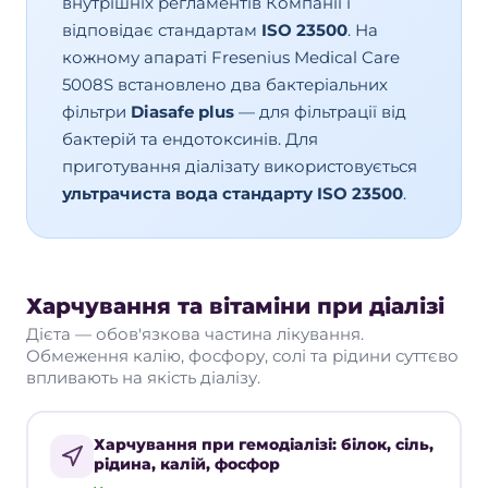
внутрішніх регламентів Компанії і
відповідає стандартам
ISO 23500
. На
кожному апараті Fresenius Medical Care
5008S встановлено два бактеріальних
фільтри
Diasafe plus
— для фільтрації від
бактерій та ендотоксинів. Для
приготування діалізату використовується
ультрачиста вода стандарту ISO 23500
.
Харчування та вітаміни при діалізі
Дієта — обов'язкова частина лікування.
Обмеження калію, фосфору, солі та рідини суттєво
впливають на якість діалізу.
Харчування при гемодіалізі: білок, сіль,
рідина, калій, фосфор