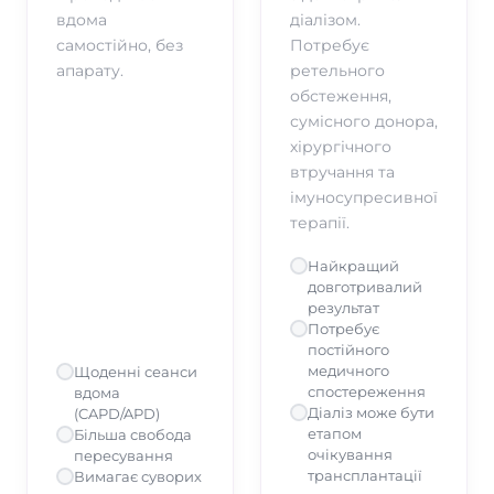
вдома
діалізом.
самостійно, без
Потребує
апарату.
ретельного
обстеження,
сумісного донора,
хірургічного
втручання та
імуносупресивної
терапії.
Найкращий
довготривалий
результат
Потребує
постійного
медичного
Щоденні сеанси
спостереження
вдома
Діаліз може бути
(CAPD/APD)
етапом
Більша свобода
очікування
пересування
трансплантації
Вимагає суворих