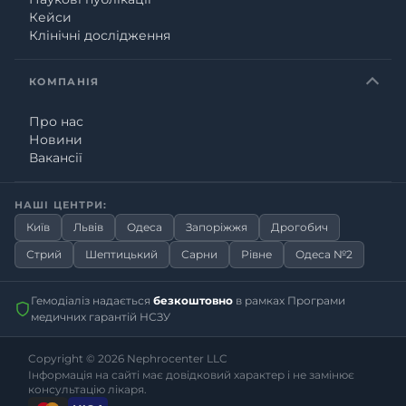
Кейси
Клінічні дослідження
КОМПАНІЯ
Про нас
Новини
Вакансії
НАШІ ЦЕНТРИ:
Київ
Львів
Одеса
Запоріжжя
Дрогобич
Стрий
Шептицький
Сарни
Рівне
Одеса №2
Гемодіаліз надається
безкоштовно
в рамках Програми
медичних гарантій НСЗУ
Copyright © 2026
Nephrocenter LLC
Інформація на сайті має довідковий характер і не замінює
консультацію лікаря.