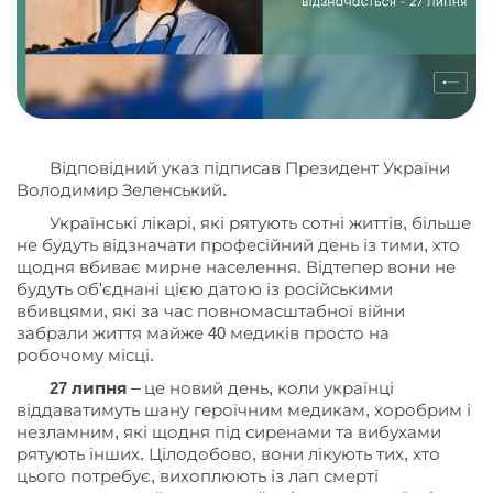
Відповідний указ підписав Президент України
Володимир Зеленський.
Українські лікарі, які рятують сотні життів, більше
не будуть відзначати професійний день із тими, хто
щодня вбиває мирне населення. Відтепер вони не
будуть об'єднані цією датою із російськими
вбивцями, які за час повномасштабної війни
забрали життя майже 40 медиків просто на
робочому місці.
27 липня
– це новий день, коли українці
віддаватимуть шану героїчним медикам, хоробрим і
незламним, які щодня під сиренами та вибухами
рятують інших. Цілодобово, вони лікують тих, хто
цього потребує, вихоплюють із лап смерті