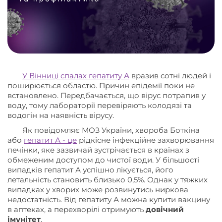
У Вінниці спалах гепатиту А
вразив сотні людей і
поширюється областю. Причин епідемії поки не
встановлено. Передбачається, що вірус потрапив у
воду, тому лабораторії перевіряють колодязі та
водогін на наявність вірусу.
Як повідомляє МОЗ України, хвороба Боткіна
або
гепатит А - це
рідкісне інфекційне захворювання
печінки, яке зазвичай зустрічається в країнах з
обмеженим доступом до чистої води. У більшості
випадків гепатит А успішно лікується, його
летальність становить близько 0,5%. Однак у тяжких
випадках у хворих може розвинутись ниркова
недостатність. Від гепатиту А можна купити вакцину
в аптеках, а перехворілі отримують
довічний
імунітет
.