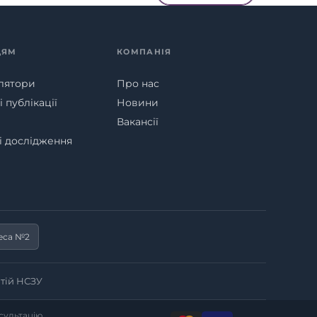
ЦЯМ
КОМПАНІЯ
лятори
Про нас
 публікації
Новини
Вакансії
ні дослідження
еса №2
тій НСЗУ
нсультацію