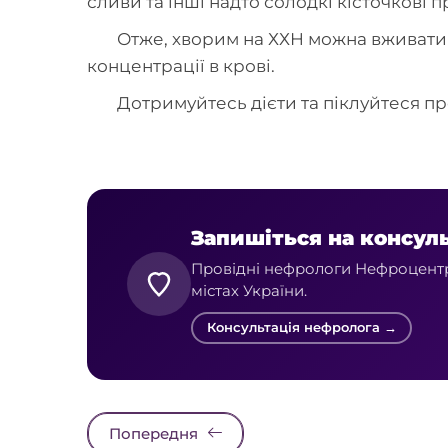
сливи та інші надто солодкі кісточкові
Отже, хворим на ХХН можна вживати 
концентрації в крові.
Дотримуйтесь дієти та піклуйтеся пр
Запишіться на консул
Провідні нефрологи Нефроцентру
містах України.
Консультація нефролога →
Попередня