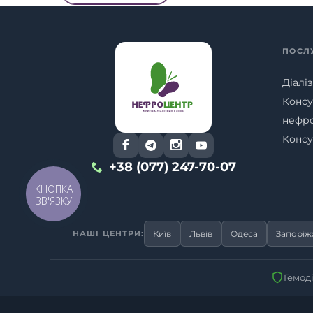
ПОСЛ
Діаліз
Консу
нефр
Консу
+38 (077) 247-70-07
КНОПКА
ЗВ'ЯЗКУ
НАШІ ЦЕНТРИ:
Київ
Львів
Одеса
Запорі
Гемод