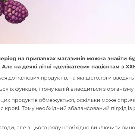
й період на прилавках магазинів можна знайти бу
Але на деякі літні «делікатеси» пацієнтам з ХХ
ся до калієвих продуктів, на які дієтологи вводят
 їх функція, і тому калій виводиться з організму
 цих продуктів обмежується, оскільки може сприч
 крові. Тому необхідний збалансований підхід із
ягоди, але з цього ряду необхідно виключити вин