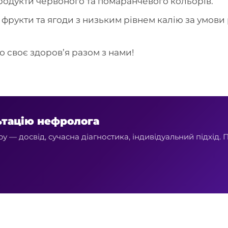
 продукти червоного та помаранчевого кольорів.
фрукти та ягоди з низьким рівнем калію за умови
о своє здоров’я разом з нами!
ьтацію нефролога
 — досвід, сучасна діагностика, індивідуальний підхід. 