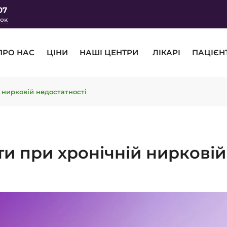
07
нок
ПРО НАС
ЦІНИ
НАШІ ЦЕНТРИ
ЛІКАРІ
ПАЦІЄН
 нирковій недостатності
ти при хронічній нирковій