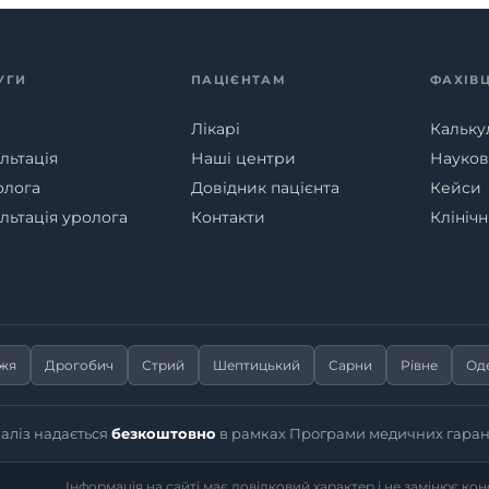
УГИ
ПАЦІЄНТАМ
ФАХІВ
Лікарі
Кальку
льтація
Наші центри
Наукові
олога
Довідник пацієнта
Кейси
льтація уролога
Контакти
Клініч
жжя
Дрогобич
Стрий
Шептицький
Сарни
Рівне
Од
іаліз надається
безкоштовно
в рамках Програми медичних гаран
Інформація на сайті має довідковий характер і не замінює ко