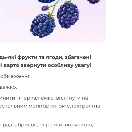
дь-які фрукти та ягоди, збагачені
Н варто звернути особливу увагу!
ь обмеження.
 важко.
инити гіперкаліємію, вплинути на
 ретельним моніторингом електролітів
оград, абрикос, персики, полуницю,