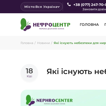
+38 (077) 247-70-
Місто:
Вся Україна
Замовити дзві
ГОЛОВНА
Головна
Новини
Які існують небезпеки для ни
18
Які існують н
Кві