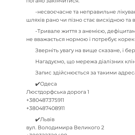
погано закінчитися.
-несвоєчасне та неправильне лікува
шляхів рано чи пізно стає висхідною та
-Тривале життя з анемією, дефіцитам
не вважається нормою і потребує корекц
Зверніть увагу на вище сказане, і бер
Нагадуємо, що мережа діалізних клін
Запис здійснюється за такими адрес
✔️Одеса
Люстдорфська дорога 1
+380487375911
+380487408911
✔️Львів
вул. Володимира Великого 2