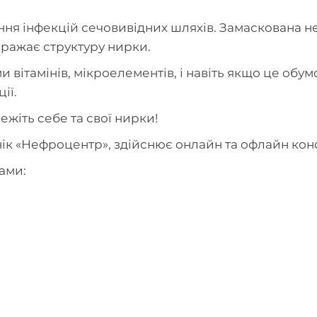
ння інфекцій сечовивідних шляхів. Замаскована н
 вражає структуру нирки.
и вітамінів, мікроелементів, і навіть якщо це о
ії.
ежіть себе та свої нирки!
ік «Нефроцентр», здійснює онлайн та офлайн конс
ами: