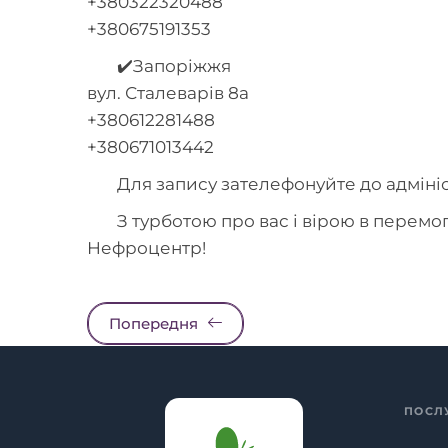
+380322320488
+380675191353
✔️Запоріжжя
вул. Сталеварів 8а
+380612281488
+380671013442
Для запису зателефонуйте до адмініс
З турботою про вас і вірою в перемог
Нефроцентр!
Попередня
ПОСЛ