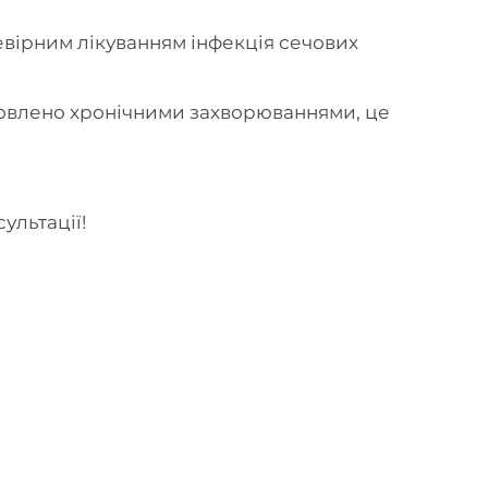
евірним лікуванням інфекція сечових
бумовлено хронічними захворюваннями, це
ультації!