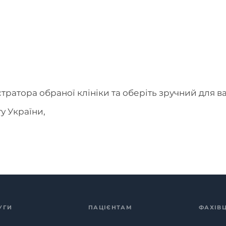
тратора обраної клініки та оберіть зручний для ва
у України,
УГИ
ПАЦІЄНТАМ
ФАХІВ