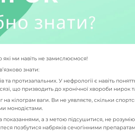
о які ми навіть не замислюємося!
в’язково знати:
та протизапальних. У нефрології є навіть поняття
сязі, що призводить до хронічної хвороби нирок т
 г на кілограм ваги. Ви не уявляєте, скільки спор
ими монодієтами.
а показаннями, а з метою підсушитися, не розуміючи
айтеся позбутися набряків сечогінними препарата