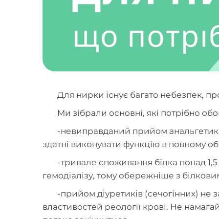
Для нирки існує багато небезпек, пр
Ми зібрали основні, які потрібно обо
-невиправданий прийом анальгетиків 
здатні виконувати функцію в повному об
-тривале споживання білка понад 1,5
гемодіалізу, тому обережніше з білков
-прийом діуретиків (сечогінних) не з
властивостей реології крові. Не намаг