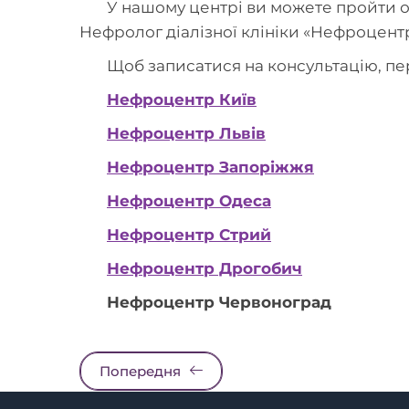
У нашому центрі ви можете пройти 
Нефролог діалізної клініки «Нефроцентр
Щоб записатися на консультацію, пер
Нефроцентр Київ
Нефроцентр Львів
Нефроцентр Запоріжжя
Нефроцентр Одеса
Нефроцентр Стрий
Нефроцентр Дрогобич
Нефроцентр Червоноград
Попередня