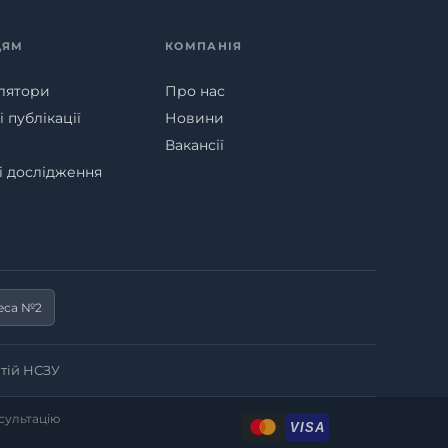
ЦЯМ
КОМПАНІЯ
лятори
Про нас
 публікації
Новини
Вакансії
ні дослідження
еса №2
тій НСЗУ
нсультацію
VISA