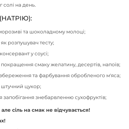
 солі на день.
НАТРІЮ):
 морозиві та шоколадному молоці;
 як розпушувач тесту;
консервант у соусі;
 покращення смаку желатину, десертів, напоїв;
 збереження та фарбування обробленого м'яса;
 штучний цукор;
я запобігання знебарвленню сухофруктів;
 але сіль на смак не відчувається!
х!