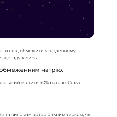
дукти слід обмежити у щоденному
не здогадувались.
з обмеженням натрію.
ію, який містить 40% натрію. Сіль є
ми та високим артеріальним тиском, як