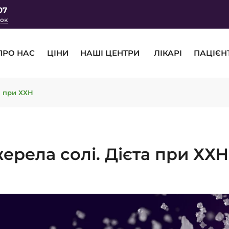
07
нок
ПРО НАС
ЦІНИ
НАШІ ЦЕНТРИ
ЛІКАРІ
ПАЦІЄН
а при ХХН
ерела солі. Дієта при ХХН