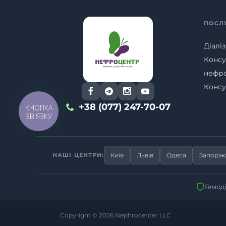
ПОСЛ
Діаліз
Консу
нефр
Консу
+38 (077) 247-70-07
КНОПКА
ЗВ'ЯЗКУ
НАШІ ЦЕНТРИ:
Київ
Львів
Одеса
Запорі
Гемод
Copyright © 2026
Nephrocenter LLC