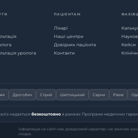
УГИ
ПАЦІЄНТАМ
ФАХІВ
Лікарі
Кальку
льтація
Наші центри
Наукові
олога
Довідник пацієнта
Кейси
льтація уролога
Контакти
Клініч
жжя
Дрогобич
Стрий
Шептицький
Сарни
Рівне
Од
іаліз надається
безкоштовно
в рамках Програми медичних гаран
Інформація на сайті має довідковий характер і не замінює ко
лікаря.