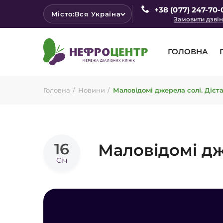
+38 (077) 247-70-
Місто:
Вся Україна
Замовити дзві
ГОЛОВНА
Головна
Новини
Маловідомі джерела солі. Дієт
16
Маловідомі дж
Січ