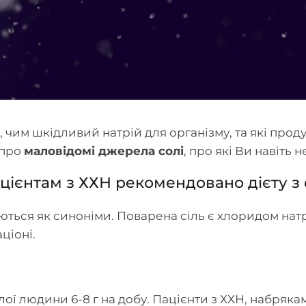
 чим шкідливий натрій для організму, та які про
 про
маловідомі джерела солі
, про які Ви навіть 
ацієнтам з ХХН рекомендовано дієту 
ються як синоніми. Поварена сіль є хлоридом натр
ціоні.
ї людини 6-8 г на добу. Пацієнти з ХХН, набряка