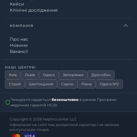
Кейси
Клінічні дослідження
КОМПАНІЯ
Про нас
Новини
Вакансії
НАШІ ЦЕНТРИ:
Київ
Львів
Одеса
Запоріжжя
Дрогобич
Стрий
Шептицький
Сарни
Рівне
Одеса №2
Гемодіаліз надається
безкоштовно
в рамках Програми
медичних гарантій НСЗУ
Copyright © 2026
Nephrocenter LLC
Інформація на сайті має довідковий характер і не замінює
консультацію лікаря.
VISA