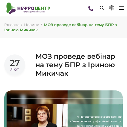
Головна
Новини
МОЗ проведе вебінар на тему БПР з
Іриною Микичак
МОЗ проведе вебінар
27
на тему БПР з Іриною
Лют
Микичак