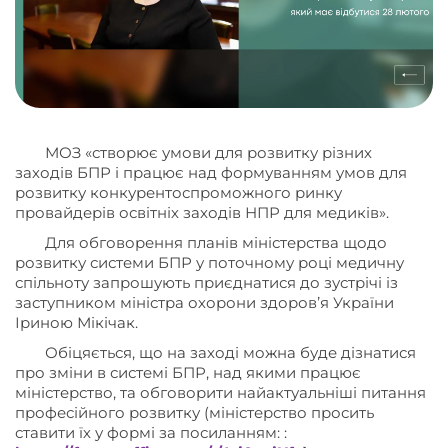
МОЗ «створює умови для розвитку різних
заходів БПР і працює над формуванням умов для
розвитку конкурентоспроможного ринку
провайдерів освітніх заходів НПР для медиків».
Для обговорення планів міністерства щодо
розвитку системи БПР у поточному році медичну
спільноту запрошують приєднатися до зустрічі із
заступником міністра охорони здоровʼя України
Іриною Мікічак.
Обіцяється, що на заході можна буде дізнатися
про зміни в системі БПР, над якими працює
міністерство, та обговорити найактуальніші питання
професійного розвитку (міністерство просить
ставити їх у формі за посиланням: :