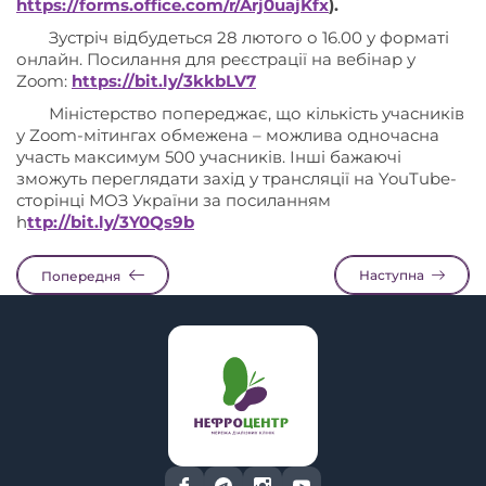
https://forms.office.com/r/Arj0uajKfx
).
Зустріч відбудеться 28 лютого о 16.00 у форматі
онлайн. Посилання для реєстрації на вебінар у
Zoom:
https://bit.ly/3kkbLV7
Міністерство попереджає, що кількість учасників
у Zoom-мітингах обмежена – можлива одночасна
участь максимум 500 учасників. Інші бажаючі
зможуть переглядати захід у трансляції на YouTube-
сторінці МОЗ України за посиланням
h
ttp://bit.ly/3Y0Qs9b
Наступна
Попередня