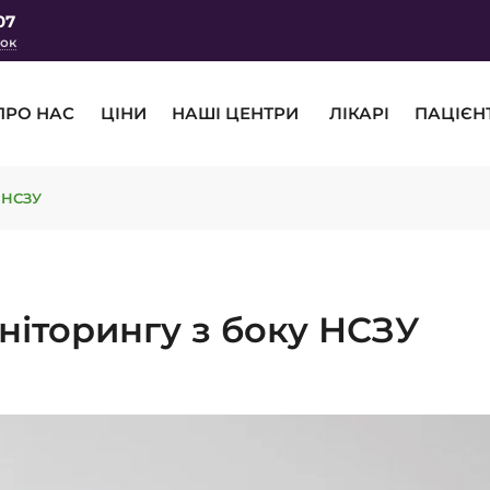
07
нок
ПРО НАС
ЦІНИ
НАШІ ЦЕНТРИ
ЛІКАРІ
ПАЦІЄН
 НСЗУ
іторингу з боку НСЗУ