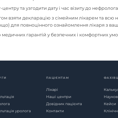
центру та узгодити дату і час візиту до нефролога
гом взяти декларацію з сімейним лікарем та всю 
тощо) для повноцінного ознайомлення лікаря з ва
 медичних гарантій у безпечних і комфортних умо
УГИ
ПАЦІЄНТАМ
ФАХІВ
Лікарі
Кальку
льтація
Наші центри
Наукові
олога
Довідник пацієнта
Кейси
льтація уролога
Контакти
Клініч