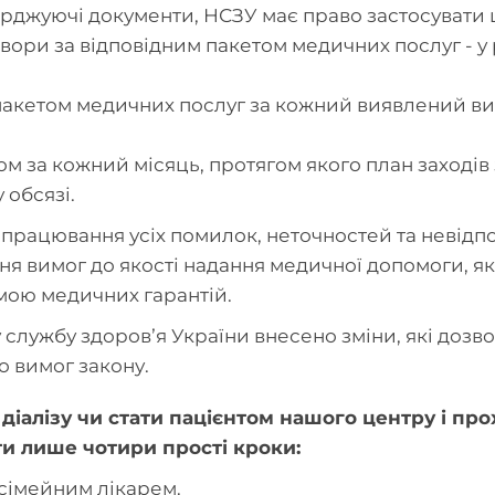
ерджуючі документи, НСЗУ має право застосувати 
говори за відповідним пакетом медичних послуг - у
им пакетом медичних послуг за кожний виявлений в
ром за кожний місяць, протягом якого план заході
 обсязі.
опрацювання усіх помилок, неточностей та невід
я вимог до якості надання медичної допомоги, як
мою медичних гарантій.
службу здоровʼя України внесено зміни, які доз
о вимог закону.
іалізу чи стати пацієнтом нашого центру і про
ти лише чотири прості кроки:
 сімейним лікарем.