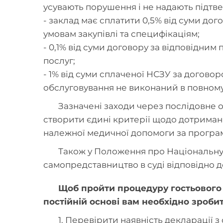
усувають порушення і не надають підтв
- заклад має сплатити 0,5% від суми до
умовам закупівлі та специфікаціям;
- 0,1% від суми договору за відповідн
послуг;
- 1% від суми сплаченої НСЗУ за догово
обслуговування не виконаний в повному
Зазначені заходи через послідовне 
створити єдині критерії щодо дотриманн
належної медичної допомоги за програ
Також у Положення про Національну 
самопредставництво в суді відповідно д
Щоб пройти процедуру гостьового д
постійній основі вам необхідно зроби
1. Перевірити наявність декларації з