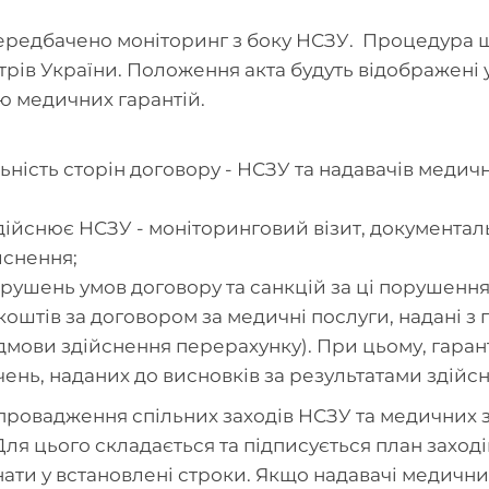
передбачено моніторинг з боку НСЗУ. Процедура щ
істрів України. Положення акта будуть відображен
ю медичних гарантій.
льність сторін договору - НСЗУ та надавачів медич
дійснює НСЗУ - моніторинговий візит, документал
йснення;
шень умов договору та санкцій за ці порушення, а
коштів за договором за медичні послуги, надані 
ідмови здійснення перерахунку). При цьому, гара
чень, наданих до висновків за результатами здій
провадження спільних заходів НСЗУ та медичних
ля цього складається та підписується план заход
ати у встановлені строки. Якщо надавачі медични