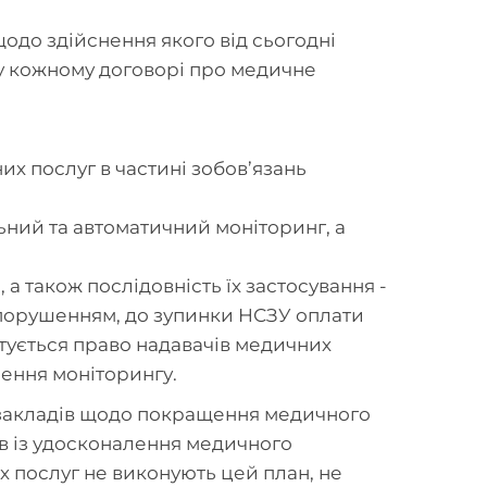
одо здійснення якого від сьогодні
і у кожному договорі про медичне
них послуг в частині зобов’язань
ьний та автоматичний моніторинг, а
 також послідовність їх застосування -
з порушенням, до зупинки НСЗУ оплати
нтується право надавачів медичних
снення моніторингу.
 закладів щодо покращення медичного
ів із удосконалення медичного
х послуг не виконують цей план, не