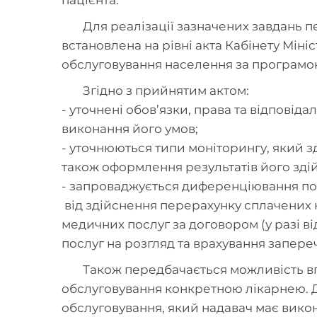
Для реалізації зазначених завдань 
встановлена на рівні акта Кабінету Мін
обслуговування населення за програмо
Згідно з прийнятим актом:
- уточнені обов’язки, права та відповіда
виконання його умов;
- уточнюються типи моніторингу, який з
також оформлення результатів його зді
- запроваджується диференціювання пору
від здійснення перерахунку сплачених 
медичних послуг за договором (у разі в
послуг на розгляд та врахування запере
Також передбачається можливість в
обслуговування конкретною лікарнею. Д
обслуговування, який надавач має викон