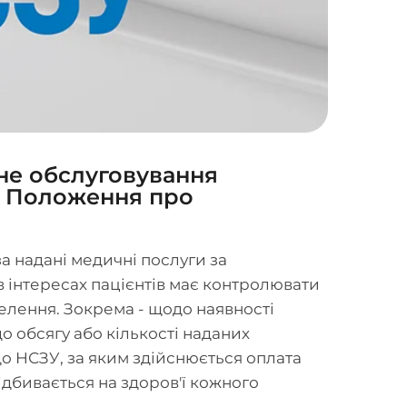
не обслуговування
до Положення про
 надані медичні послуги за
 в інтересах пацієнтів має контролювати
лення. Зокрема - щодо наявності
о обсягу або кількості наданих
 до НСЗУ, за яким здійснюється оплата
ідбивається на здоров'ї кожного