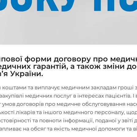
ипової форми договору про медич
дичних гарантій, а також зміни 
’я України.
оштами та виплачує медичним закладам гроші за
акупівлі медичних послуг в інтересах пацієнтів. І
умов договорів про медичне обслуговування насе
ькості лікарів та іншого медичного персоналу, щод
стовірності та повноти інформації, поданої у звіті
пливає на обсяг та якість медичної допомоги та в