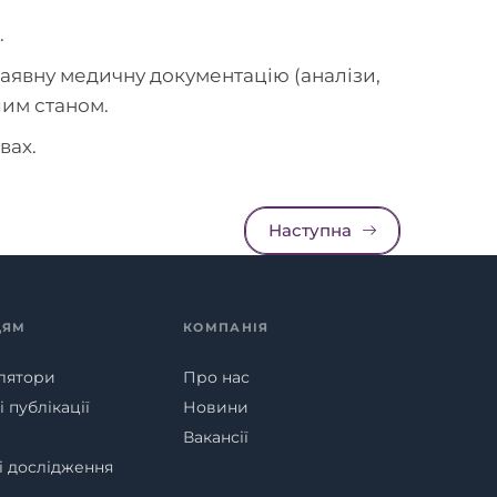
.
наявну медичну документацію (аналізи,
шим станом.
вах.
Наступна
ЦЯМ
КОМПАНІЯ
лятори
Про нас
 публікації
Новини
Вакансії
ні дослідження