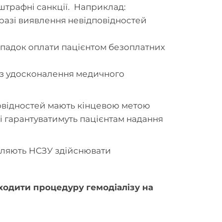
штрафні санкції. Наприклад:
 разі виявлення невідповідностей
ипадок оплати пацієнтом безоплатних
в з удосконалення медичного
повідностей мають кінцевою метою
і гарантуватимуть пацієнтам надання
воляють НСЗУ здійснювати
ходити процедуру гемодіалізу на