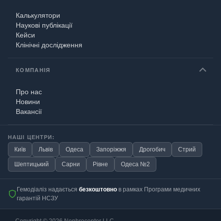
Калькулятори
Наукові публікації
Кейси
Клінічні дослідження
КОМПАНІЯ
Про нас
Новини
Вакансії
НАШІ ЦЕНТРИ:
Київ
Львів
Одеса
Запоріжжя
Дрогобич
Стрий
Шептицький
Сарни
Рівне
Одеса №2
Гемодіаліз надається
безкоштовно
в рамках Програми медичних
гарантій НСЗУ
Copyright © 2026
Nephrocenter LLC