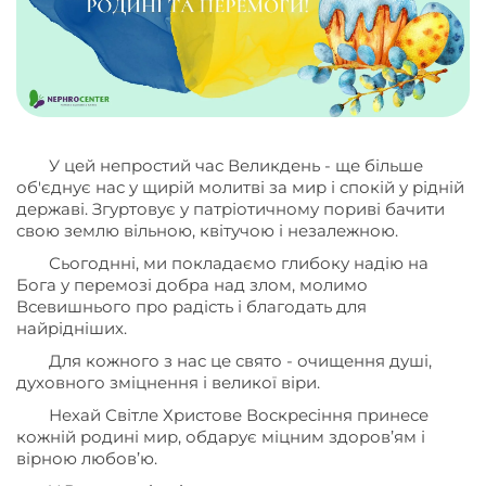
У цей непростий час Великдень - ще більше
об'єднує нас у щирій молитві за мир і спокій у рідній
державі. Згуртовує у патріотичному пориві бачити
свою землю вільною, квітучою і незалежною.
Сьогоднні, ми покладаємо глибоку надію на
Бога у перемозі добра над злом, молимо
Всевишнього про радість і благодать для
найрідніших.
Для кожного з нас це свято - очищення душі,
духовного зміцнення і великої віри.
Нехай Світле Христове Воскресіння принесе
кожній родині мир, обдарує міцним здоров’ям і
вірною любов’ю.