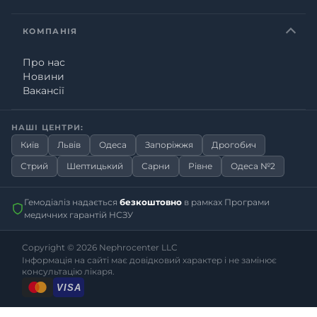
КОМПАНІЯ
Про нас
Новини
Вакансії
НАШІ ЦЕНТРИ:
Київ
Львів
Одеса
Запоріжжя
Дрогобич
Стрий
Шептицький
Сарни
Рівне
Одеса №2
Гемодіаліз надається
безкоштовно
в рамках Програми
медичних гарантій НСЗУ
Copyright © 2026
Nephrocenter LLC
Інформація на сайті має довідковий характер і не замінює
консультацію лікаря.
VISA