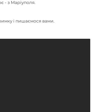
є - з Маріуполя.
римку і пишаємося вами.