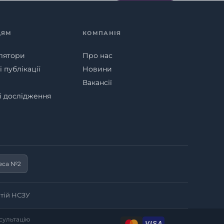
ЦЯМ
КОМПАНІЯ
лятори
Про нас
 публікації
Новини
Вакансії
ні дослідження
еса №2
тій НСЗУ
нсультацію
VISA