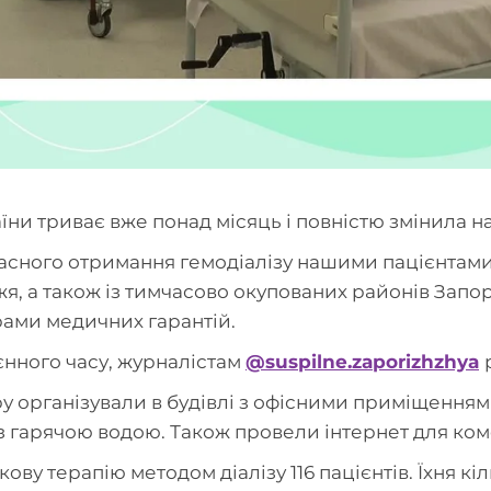
аїни триває вже понад місяць і повністю змінила н
часного отримання гемодіалізу нашими пацієнтам
жя, а також із тимчасово окупованих районів Запор
ами медичних гарантій.
єнного часу, журналістам
@suspilne.zaporizhzhya
у організували в будівлі з офісними приміщенням
із гарячою водою. Також провели інтернет для ко
ову терапію методом діалізу 116 пацієнтів. Їхня кі