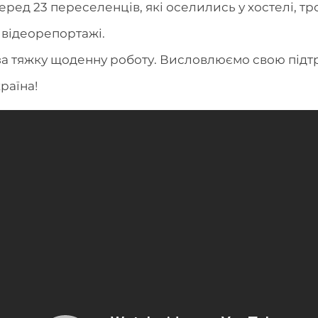
Серед 23 переселенців, які оселились у хостелі, тро
 відеорепортажі.
а тяжку щоденну роботу. Висловлюємо свою підт
раїна!