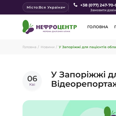
+38 (077) 247-70-
Місто:
Вся Україна
Замовити дзві
ГОЛОВНА
Головна
Новини
У Запоріжжі для пацієнтів обл
У Запоріжжі д
06
Відеорепорта
Кві