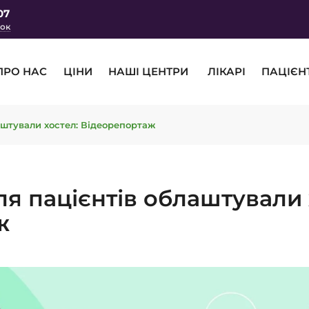
07
нок
ПРО НАС
ЦІНИ
НАШІ ЦЕНТРИ
ЛІКАРІ
ПАЦІЄН
аштували хостел: Відеорепортаж
ля пацієнтів облаштували 
ж