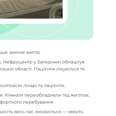
аше звичне життя.
и, Нефроцентр у Запоріжжі облаштув
ізької області. Пацієнти лікуються та
розповіли лікарі та пацієнти.
и. Кімнати переобладнали під житлові,
мфортного перебування.
лькість весь час змінюється — чверть