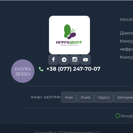
ПОСЛ
Діаліз
Консу
нефр
Консу
+38 (077) 247-70-07
КНОПКА
ЗВ'ЯЗКУ
НАШІ ЦЕНТРИ:
Київ
Львів
Одеса
Запорі
Гемод
Copyright © 2026
Nephrocenter LLC