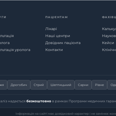
УГИ
ПАЦІЄНТАМ
ФАХІВ
Лікарі
Кальку
льтація
Наші центри
Наукові
олога
Довідник пацієнта
Кейси
льтація уролога
Контакти
Клініч
жжя
Дрогобич
Стрий
Шептицький
Сарни
Рівне
Од
іаліз надається
безкоштовно
в рамках Програми медичних гаран
Інформація на сайті має довідковий характер і не замінює ко