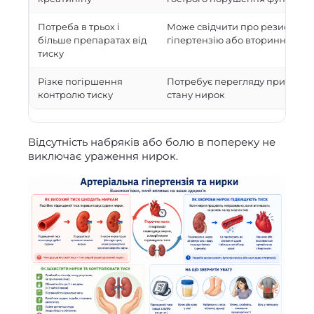
Потреба в трьох і
Може свідчити про резистент
більше препаратах від
гіпертензію або вторинну при
тиску
Різке погіршення
Потребує перегляду причин, лі
контролю тиску
стану нирок
Відсутність набряків або болю в попереку не
виключає ураження нирок.