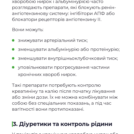
хворобою нирок і альбумінурією часто
розглядають препарати, які блокують ренін-
ангіотензинову систему: інгібітори АПФ або
блокатори рецепторів ангіотензину II.
Вони можуть:
знижувати артеріальний тиск;
зменшувати альбумінурію або протеїнурію;
зменшувати внутрішньоклубочковий тиск;
уповільнювати прогресування частини
хронічних хвороб нирок.
Такі препарати потребують контролю
креатиніну та калію після початку лікування
або зміни дози. Їх не можна комбінувати між
собою без спеціальних показань, а під час
вагітності вони протипоказані.
3. Діуретики та контроль рідини