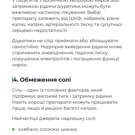
У пацієнтів з хронічною хворобою нирок або
затримкою рідини діуретики можуть бути
важливою частиною лікування. Вибір
препарату залежить від ШКФ, набряків, рівня
калію, натрію, артеріального тиску та супутньої
серцевої недостатності.
Діуретики не слід приймати або збільшувати
самостійно. Надмірне виведення рідини може
спричинити зневоднення, падіння тиску,
порушення електролітів і погіршення функції
нирок.
4. Обмеження солі
Сіль – один із головних факторів, який
підтримує високий тиск і затримку рідини.
Навіть хороші препарати можуть працювати
гірше, якщо в раціоні багато натрію.
Найчастіші джерела надлишку солі:
ковбаси, сосиски, шинка;