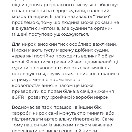
підвищення артеріального тиску, яке збільшує
навантаження на серце, судини, головний
мозок та нирки. Її часто називають “тихою”
проблемою, тому що людина може роками не
відчувати симптомів, але судини та органи-
мішені поступово ушкоджуються.
Для нирок високий тиск особливо важливий.
Нирки мають густу мережу дрібних судин,
через які постійно проходить великий об’єм
крові. Якщо тиск тривалий час підвищений, ці
судини поступово втрачають еластичність,
потовщуються, звужуються, а ниркова тканина
отримує менше нормального
кровопостачання. З часом це може
призводити до появи білка в сечі, зниження
eGFR і розвитку хронічної хвороби нирок.
Водночас зв’язок працює і в інший бік:
хвороби нирок самі можуть спричиняти або
підтримувати артеріальну гіпертензію. Саме
тому пацієнтам із високим тиском важливо
перевіряти не лише серце, а й нирки.