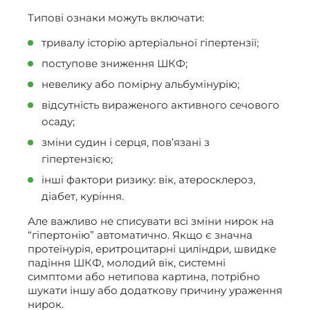
Типові ознаки можуть включати:
тривалу історію артеріальної гіпертензії;
поступове зниження ШКФ;
невелику або помірну альбумінурію;
відсутність вираженого активного сечового
осаду;
зміни судин і серця, пов’язані з
гіпертензією;
інші фактори ризику: вік, атеросклероз,
діабет, куріння.
Але важливо не списувати всі зміни нирок на
“гіпертонію” автоматично. Якщо є значна
протеїнурія, еритроцитарні циліндри, швидке
падіння ШКФ, молодий вік, системні
симптоми або нетипова картина, потрібно
шукати іншу або додаткову причину ураження
нирок.