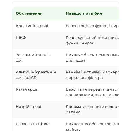
Обстеження
Навіщо потрібне
Креатинін крові
Базова оцінка функції нирок
ШКФ
Розрахунковий показник фільтр
функції нирок
Загальний аналіз
Виявляє білок, еритроцити, лей
сечі
циліндри
Альбумін/креатинін
Ранній і чутливий маркер ушко
сечі (uACR)
ниркового фільтра
Калій крові
Важливий перед і під час лікув
препаратами, що впливають на
Натрій крові
Допомагає оцінити водно-сольо
баланс
Глюкоза та HbA1c
Виявлення або контроль цукров
діабету