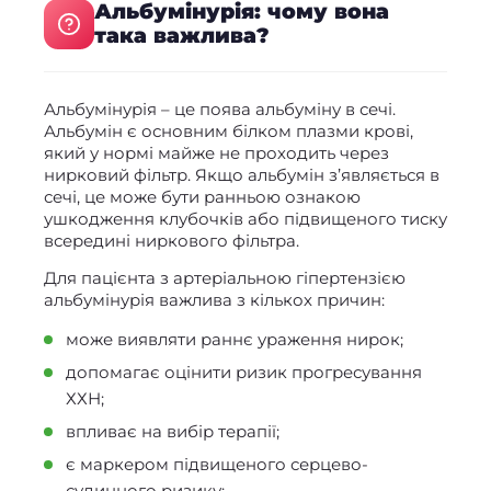
Альбумінурія: чому вона
така важлива?
Альбумінурія – це поява альбуміну в сечі.
Альбумін є основним білком плазми крові,
який у нормі майже не проходить через
нирковий фільтр. Якщо альбумін з’являється в
сечі, це може бути ранньою ознакою
ушкодження клубочків або підвищеного тиску
всередині ниркового фільтра.
Для пацієнта з артеріальною гіпертензією
альбумінурія важлива з кількох причин:
може виявляти раннє ураження нирок;
допомагає оцінити ризик прогресування
ХХН;
впливає на вибір терапії;
є маркером підвищеного серцево-
судинного ризику;