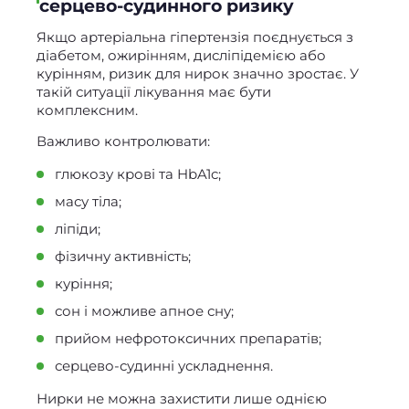
серцево-судинного ризику
Якщо артеріальна гіпертензія поєднується з
діабетом, ожирінням, дисліпідемією або
курінням, ризик для нирок значно зростає. У
такій ситуації лікування має бути
комплексним.
Важливо контролювати:
глюкозу крові та HbA1c;
масу тіла;
ліпіди;
фізичну активність;
куріння;
сон і можливе апное сну;
прийом нефротоксичних препаратів;
серцево-судинні ускладнення.
Нирки не можна захистити лише однією