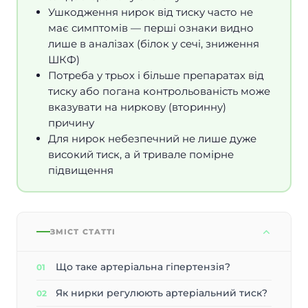
Ушкодження нирок від тиску часто не
має симптомів — перші ознаки видно
лише в аналізах (білок у сечі, зниження
ШКФ)
Потреба у трьох і більше препаратах від
тиску або погана контрольованість може
вказувати на ниркову (вторинну)
причину
Для нирок небезпечний не лише дуже
високий тиск, а й тривале помірне
підвищення
ЗМІСТ СТАТТІ
Що таке артеріальна гіпертензія?
Як нирки регулюють артеріальний тиск?