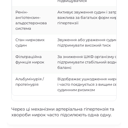
підвищуватися
Ренін-
Активує звуження судин і затримку 
ангіотензин-
важлива за багатьох форм ниркової
альдостеронова
гіпертензії
система
Стан ниркових
Звуження або ураження судин нир
судин
підтримувати високий тиск
Фільтраційна
За зниження ШКФ організму склад
функція нирок
підтримувати стабільний водно-со
баланс
Альбумінурія /
Відображає ушкодження ниркового
протеїнурія
і часто поєднується з вищим серцев
судинним ризиком
Через ці механізми артеріальна гіпертензія та
хвороби нирок часто підсилюють одна одну.