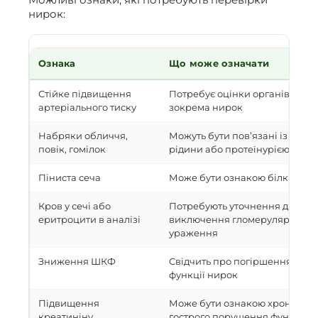
нирок:
Ознака
Що може означати
Стійке підвищення
Потребує оцінки органів-міше
артеріального тиску
зокрема нирок
Набряки обличчя,
Можуть бути пов’язані із затр
повік, гомілок
рідини або протеїнурією
Піниста сеча
Може бути ознакою білка в сеч
Кров у сечі або
Потребують уточнення джерел
еритроцити в аналізі
виключення гломерулярного
ураження
Зниження ШКФ
Свідчить про погіршення філь
функції нирок
Підвищення
Може бути ознакою хронічног
креатиніну
гострого порушення функції н