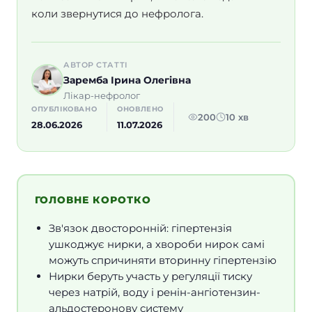
коли звернутися до нефролога.
АВТОР СТАТТІ
Заремба Ірина Олегівна
Лікар-нефролог
ОПУБЛІКОВАНО
ОНОВЛЕНО
200
10 хв
28.06.2026
11.07.2026
ГОЛОВНЕ КОРОТКО
Зв'язок двосторонній: гіпертензія
ушкоджує нирки, а хвороби нирок самі
можуть спричиняти вторинну гіпертензію
Нирки беруть участь у регуляції тиску
через натрій, воду і ренін-ангіотензин-
альдостеронову систему