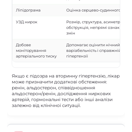
Ліпідограма
Оцінка серцево-судинного ризи
УЗД нирок
Розмір, структура, асиметрія, кіс
обструкція, непрямі ознаки хро
змін
Добове
Допомагає оцінити нічний тиск,
моніторування
варіабельність і справжній кон
артеріального тиску
гіпертензії
Якщо є підозра на вторинну гіпертензію, лікар
може призначити додаткові обстеження:
ренін, альдостерон, співвідношення
альдостерон/ренін, дослідження ниркових
артерій, гормональні тести або інші аналізи
залежно від клінічної ситуації.