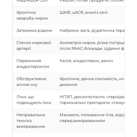
Надлишок солі
Раціон, готові продукти, солоні закус
Хронічна
ШКФ, uACR, аналіз сечі
хвороба нирок
Затримка рідини
Набряки, вага, діуретична терапія
Стеноз ниркової
Асиметрія нирок, різке погіршення 
артерії
після РААС-блокади, судинні фактор
Первинний
Калій, альдостерон, ренін
альдостеронізм
Обструктивне
Хропіння, денна сонливість, нічні па
апное сну
дихання
Ліки, що
НПЗП, деконгестанти, стероїди, деяк
підвищують тиск
гормональні препарати, стимулятор
Неправильна
Манжета, положення тіла, відсутніст
техніка
перед вимірюванням
вимірювання