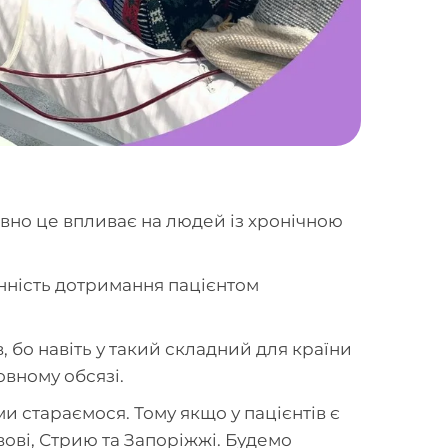
ивно це впливає на людей із хронічною
лінність дотримання пацієнтом
 бо навіть у такий складний для країни
овному обсязі.
и стараємося. Тому якщо у пацієнтів є
вові, Стрию та Запоріжжі. Будемо