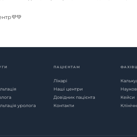
ентр💜💚
УГИ
ПАЦІЄНТАМ
ФАХІВ
Лікарі
Кальку
льтація
Наші центри
Наукові
олога
Довідник пацієнта
Кейси
льтація уролога
Контакти
Клініч