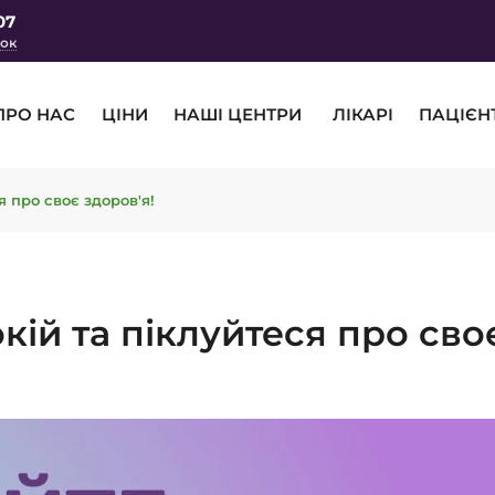
07
нок
ПРО НАС
ЦІНИ
НАШІ ЦЕНТРИ
ЛІКАРІ
ПАЦІЄН
я про своє здоров'я!
кій та піклуйтеся про сво