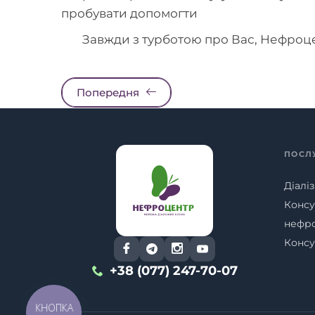
пробувати допомогти
Завжди з турботою про Вас, Нефроц
Попередня
ПОСЛ
Діаліз
Консу
нефр
Консу
+38 (077) 247-70-07
КНОПКА