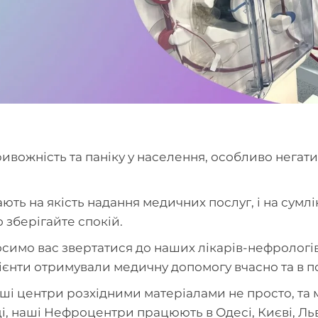
ривожність та паніку у населення, особливо негат
вають на якість надання медичних послуг, і на сум
 зберігайте спокій.
осимо вас звертатися до наших лікарів-нефрологів,
ієнти отримували медичну допомогу вчасно та в п
ші центри розхідними матеріалами не просто, та м
і, наші Нефроцентри працюють в Одесі, Києві, Ль