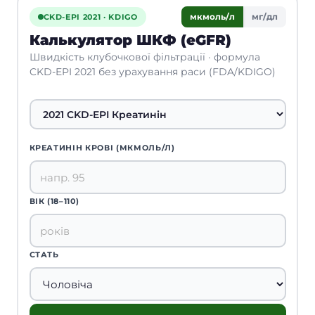
мкмоль/л
мг/дл
CKD-EPI 2021 · KDIGO
Калькулятор ШКФ (eGFR)
Швидкість клубочкової фільтрації · формула
CKD-EPI 2021 без урахування раси (FDA/KDIGO)
КРЕАТИНІН КРОВІ (МКМОЛЬ/Л)
ВІК (18–110)
СТАТЬ