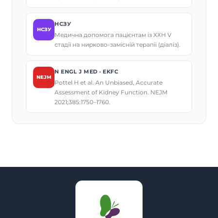
НСЗУ
НСЗУ
Медична допомога пацієнтам із ХХН V
стадії на нирково-замісній терапії (діаліз).
N ENGL J MED · EKFC
NEJM
Pottel H et al. An Unbiased, Accurate
Assessment of Kidney Function. NEJM
2021;385:1750–1760.