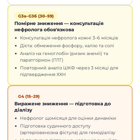
G3а–G3б (30–59)
Помірне зниження — консультація
нефролога обов'язкова
Консультація нефролога кожні 3–6 місяців
Дієта: обмеження фосфору, калію та солі
Аналіз на гемоглобін (ризик анемії) та
паратгормон (ПТГ)
Повторний аналіз ШКФ через 3 місяці для
підтвердження ХХН
G4 (15–29)
Виражене зниження — підготовка до
діалізу
Нефролог щомісяця для оцінки динаміки
Підготовка судинного доступу
(артеріовенозна фістула) для гемодіалізу