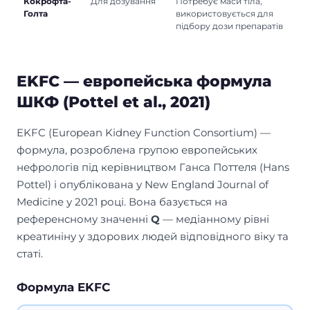
Кокрофта-
Для дозування
Потребує маси тіла,
Голта
використовується для
підбору дози препаратів
EKFC — европейська формула
ШКФ (Pottel et al., 2021)
EKFC (European Kidney Function Consortium) —
формула, розроблена групою европейських
нефрологів під керівництвом Ганса Поттеля (Hans
Pottel) і опублікована у
New England Journal of
Medicine
у 2021 році. Вона базується на
референсному значенні
Q
— медіанному рівні
креатиніну у здорових людей відповідного віку та
статі.
Формула EKFC