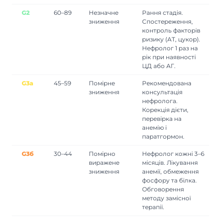
G2
60–89
Незначне
Рання стадія.
зниження
Спостереження,
контроль факторів
ризику (АТ, цукор).
Нефролог 1 раз на
рік при наявності
ЦД або АГ.
G3а
45–59
Помірне
Рекомендована
зниження
консультація
нефролога.
Корекція дієти,
перевірка на
анемію і
паратгормон.
G3б
30–44
Помірно
Нефролог кожні 3–6
виражене
місяців. Лікування
зниження
анемії, обмеження
фосфору та білка.
Обговорення
методу замісної
терапії.