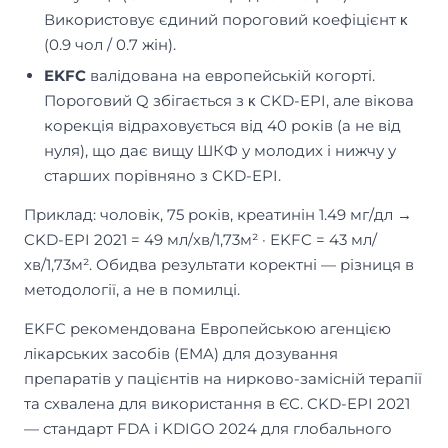
Використовує єдиний пороговий коефіцієнт κ
(0.9 чол / 0.7 жін).
EKFC
валідована на европейській когорті.
Пороговий Q збігається з κ CKD-EPI, але вікова
корекція відраховується від 40 років (а не від
нуля), що дає вищу ШКФ у молодих і нижчу у
старших порівняно з CKD-EPI.
Приклад: чоловік, 75 років, креатинін 1.49 мг/дл →
CKD-EPI 2021 = 49 мл/хв/1,73м² · EKFC = 43 мл/
хв/1,73м². Обидва результати коректні — різниця в
методології, а не в помилці.
EKFC рекомендована Европейською агенцією
лікарських засобів (EMA) для дозування
препаратів у пацієнтів на нирково-замісній терапії
та схвалена для використання в ЄС. CKD-EPI 2021
— стандарт FDA і KDIGO 2024 для глобального