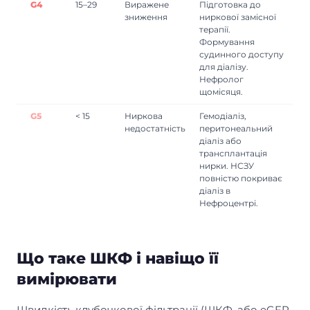
G4
15–29
Виражене
Підготовка до
зниження
ниркової замісної
терапії.
Формування
судинного доступу
для діалізу.
Нефролог
щомісяця.
G5
< 15
Ниркова
Гемодіаліз,
недостатність
перитонеальний
діаліз або
трансплантація
нирки. НСЗУ
повністю покриває
діаліз в
Нефроцентрі.
Що таке ШКФ і навіщо її
вимірювати
Швидкість клубочкової фільтрації (ШКФ, або eGFR