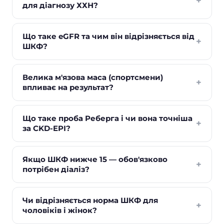
+
для діагнозу ХХН?
Що таке eGFR та чим він відрізняється від
+
ШКФ?
Велика м'язова маса (спортсмени)
+
впливає на результат?
Що таке проба Реберга і чи вона точніша
+
за CKD-EPI?
Якщо ШКФ нижче 15 — обов'язково
+
потрібен діаліз?
Чи відрізняється норма ШКФ для
+
чоловіків і жінок?