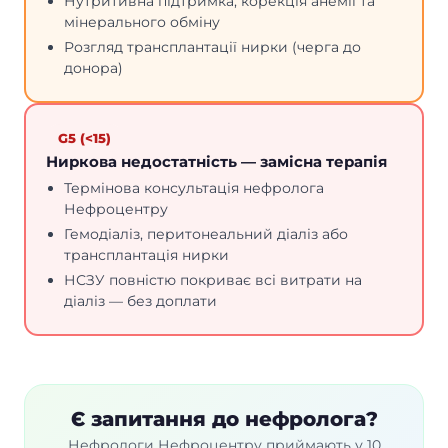
Нутритивна підтримка, корекція анемії та
мінерального обміну
Розгляд трансплантації нирки (черга до
донора)
G5 (<15)
Ниркова недостатність — замісна терапія
Термінова консультація нефролога
Нефроцентру
Гемодіаліз, перитонеальний діаліз або
трансплантація нирки
НСЗУ повністю покриває всі витрати на
діаліз — без доплати
Є запитання до нефролога?
Нефрологи Нефроцентру приймають у 10