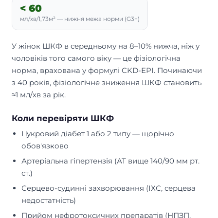
< 60
мл/хв/1,73м² — нижня межа норми (G3+)
У жінок ШКФ в середньому на 8–10% нижча, ніж у
чоловіків того самого віку — це фізіологічна
норма, врахована у формулі CKD-EPI. Починаючи
з 40 років, фізіологічне зниження ШКФ становить
≈1 мл/хв за рік.
Коли перевіряти ШКФ
Цукровий діабет 1 або 2 типу — щорічно
обов'язково
Артеріальна гіпертензія (АТ вище 140/90 мм рт.
ст.)
Серцево-судинні захворювання (ІХС, серцева
недостатність)
Прийом нефротоксичних препаратів (НПЗП,