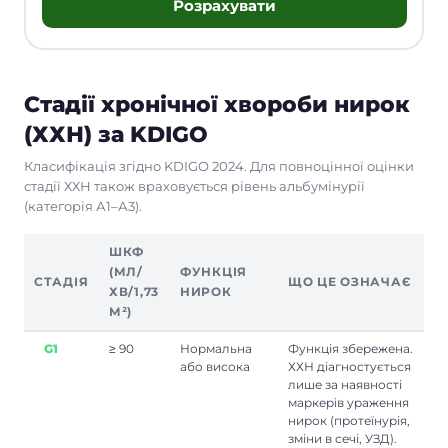
Розрахувати
Стадії хронічної хвороби нирок
(ХХН) за KDIGO
Класифікація згідно KDIGO 2024. Для повноцінної оцінки
стадії ХХН також враховується рівень альбумінурії
(категорія А1–А3).
ШКФ
(МЛ/
ФУНКЦІЯ
СТАДІЯ
ЩО ЦЕ ОЗНАЧАЄ
ХВ/1,73
НИРОК
М²)
G1
≥ 90
Нормальна
Функція збережена.
або висока
ХХН діагностується
лише за наявності
маркерів ураження
нирок (протеїнурія,
зміни в сечі, УЗД).