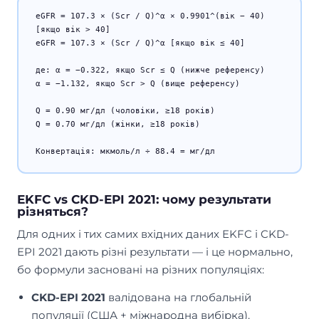
eGFR = 107.3 × (Scr / Q)^α × 0.9901^(вік − 40)
[якщо вік > 40]
eGFR = 107.3 × (Scr / Q)^α [якщо вік ≤ 40]
де: α = −0.322, якщо Scr ≤ Q (нижче референсу)
α = −1.132, якщо Scr > Q (вище референсу)
Q = 0.90 мг/дл (чоловіки, ≥18 років)
Q = 0.70 мг/дл (жінки, ≥18 років)
Конвертація: мкмоль/л ÷ 88.4 = мг/дл
EKFC vs CKD-EPI 2021: чому результати
різняться?
Для одних і тих самих вхідних даних EKFC і CKD-
EPI 2021 дають різні результати — і це нормально,
бо формули засновані на різних популяціях:
CKD-EPI 2021
валідована на глобальній
популяції (США + міжнародна вибірка).