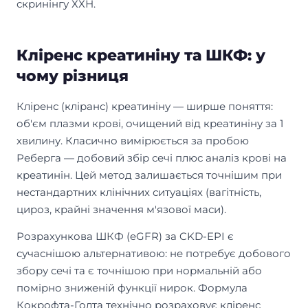
скринінгу ХХН.
Кліренс креатиніну та ШКФ: у
чому різниця
Кліренс (кліранс) креатиніну — ширше поняття:
об'єм плазми крові, очищений від креатиніну за 1
хвилину. Класично вимірюється за пробою
Реберга — добовий збір сечі плюс аналіз крові на
креатинін. Цей метод залишається точнішим при
нестандартних клінічних ситуаціях (вагітність,
цироз, крайні значення м'язової маси).
Розрахункова ШКФ (eGFR) за CKD-EPI є
сучаснішою альтернативою: не потребує добового
збору сечі та є точнішою при нормальній або
помірно зниженій функції нирок. Формула
Кокрофта-Голта технічно розраховує кліренс