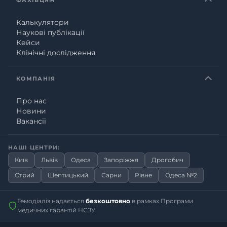
Калькулятори
Наукові публікації
Кейси
Клінічні дослідження
КОМПАНІЯ
Про нас
Новини
Вакансії
НАШІ ЦЕНТРИ:
Київ
Львів
Одеса
Запоріжжя
Дрогобич
Стрий
Шептицький
Сарни
Рівне
Одеса №2
Гемодіаліз надається
безкоштовно
в рамках Програми
медичних гарантій НСЗУ