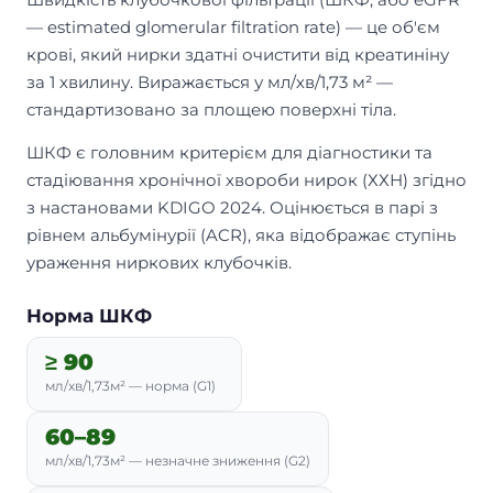
— estimated glomerular filtration rate) — це об'єм
крові, який нирки здатні очистити від креатиніну
за 1 хвилину. Виражається у мл/хв/1,73 м² —
стандартизовано за площею поверхні тіла.
ШКФ є головним критерієм для діагностики та
стадіювання хронічної хвороби нирок (ХХН) згідно
з настановами KDIGO 2024. Оцінюється в парі з
рівнем альбумінурії (ACR), яка відображає ступінь
ураження ниркових клубочків.
Норма ШКФ
≥ 90
мл/хв/1,73м² — норма (G1)
60–89
мл/хв/1,73м² — незначне зниження (G2)