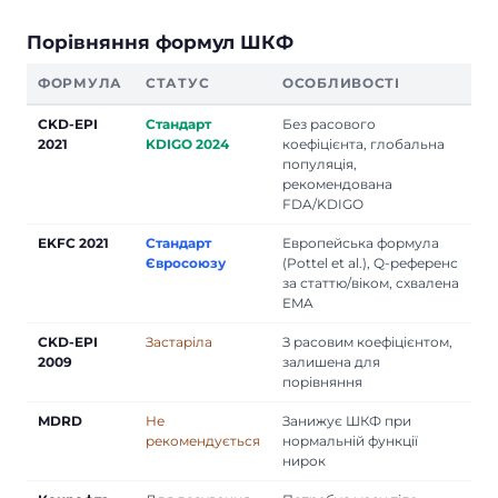
Порівняння формул ШКФ
ФОРМУЛА
СТАТУС
ОСОБЛИВОСТІ
CKD-EPI
Стандарт
Без расового
2021
KDIGO 2024
коефіцієнта, глобальна
популяція,
рекомендована
FDA/KDIGO
EKFC 2021
Стандарт
Европейська формула
Євросоюзу
(Pottel et al.), Q-референс
за статтю/віком, схвалена
EMA
CKD-EPI
Застаріла
З расовим коефіцієнтом,
2009
залишена для
порівняння
MDRD
Не
Занижує ШКФ при
рекомендується
нормальній функції
нирок