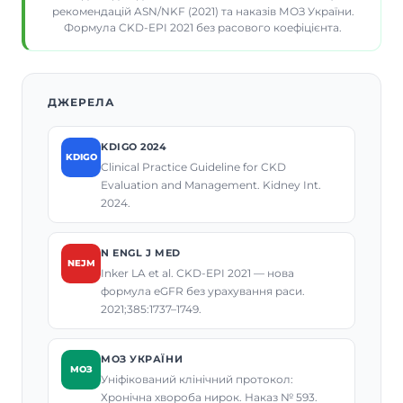
рекомендацій ASN/NKF (2021) та наказів МОЗ України.
Формула CKD-EPI 2021 без расового коефіцієнта.
ДЖЕРЕЛА
KDIGO 2024
KDIGO
Clinical Practice Guideline for CKD
Evaluation and Management. Kidney Int.
2024.
N ENGL J MED
NEJM
Inker LA et al. CKD-EPI 2021 — нова
формула eGFR без урахування раси.
2021;385:1737–1749.
МОЗ УКРАЇНИ
МОЗ
Уніфікований клінічний протокол:
Хронічна хвороба нирок. Наказ № 593.