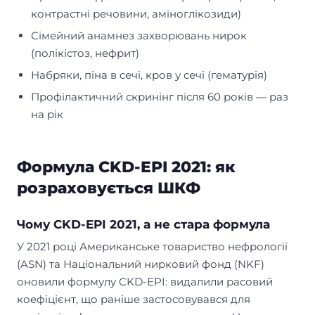
контрастні речовини, аміноглікозиди)
Сімейний анамнез захворювань нирок
(полікістоз, нефрит)
Набряки, піна в сечі, кров у сечі (гематурія)
Профілактичний скринінг після 60 років — раз
на рік
Формула CKD-EPI 2021: як
розраховується ШКФ
Чому CKD-EPI 2021, а не стара формула
У 2021 році Американське товариство нефрології
(ASN) та Національний нирковий фонд (NKF)
оновили формулу CKD-EPI: видалили расовий
коефіцієнт, що раніше застосовувався для