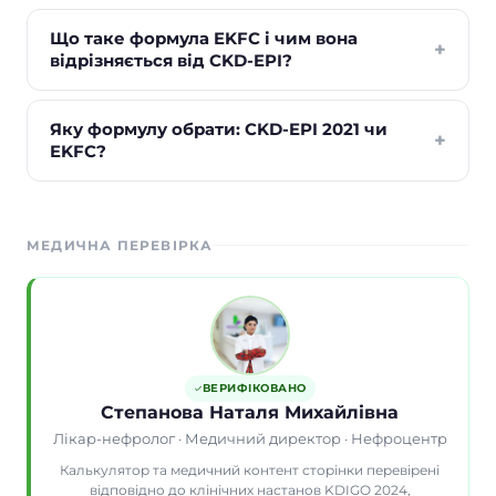
Що таке формула EKFC і чим вона
+
відрізняється від CKD-EPI?
Яку формулу обрати: CKD-EPI 2021 чи
+
EKFC?
МЕДИЧНА ПЕРЕВІРКА
ВЕРИФІКОВАНО
Степанова Наталя Михайлівна
Лікар-нефролог · Медичний директор · Нефроцентр
Калькулятор та медичний контент сторінки перевірені
відповідно до клінічних настанов KDIGO 2024,