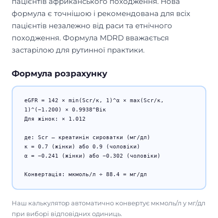
пацієнтів африканського походження. Нова
формула є точнішою і рекомендована для всіх
пацієнтів незалежно від раси та етнічного
походження. Формула MDRD вважається
застарілою для рутинної практики.
Формула розрахунку
eGFR = 142 × min(Scr/κ, 1)^α × max(Scr/κ,
1)^(−1.200) × 0.9938^Вік
Для жінок: × 1.012
де: Scr — креатинін сироватки (мг/дл)
κ = 0.7 (жінки) або 0.9 (чоловіки)
α = −0.241 (жінки) або −0.302 (чоловіки)
Конвертація: мкмоль/л ÷ 88.4 = мг/дл
Наш калькулятор автоматично конвертує мкмоль/л у мг/дл
при виборі відповідних одиниць.