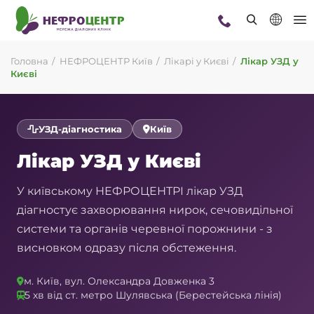
Головна
НЕФРОЦЕНТР Київ
Лікарі у Києві
Лікар УЗД у
Києві
УЗД-діагностика
Київ
Лікар УЗД у Києві
У київському НЕФРОЦЕНТРІ лікар УЗД
діагностує захворювання нирок, сечовидільної
системи та органів черевної порожнини - з
висновком одразу після обстеження.
м. Київ, вул. Олександра Довженка 3
5 хв від ст. метро Шулявська (Берестейська лінія)