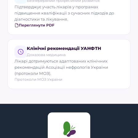
Безперервний професійний розвиток
Підтверджує участь лікарів у програмах
підвищення кваліфікації з сучасних підходів до
діагностики та лікування.
Переглянути PDF
Клінічні рекомендації УАНФТН
Доказова медицина
Лікарі дотримуються адаптованих клінічних
рекомендацій Асоціації нефрологів України
(протоколи МОЗ).
Протоколи МОЗ України