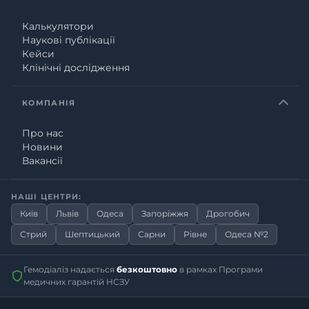
Калькулятори
Наукові публікації
Кейси
Клінічні дослідження
КОМПАНІЯ
Про нас
Новини
Вакансії
НАШІ ЦЕНТРИ:
Київ
Львів
Одеса
Запоріжжя
Дрогобич
Стрий
Шептицький
Сарни
Рівне
Одеса №2
Гемодіаліз надається
безкоштовно
в рамках Програми
медичних гарантій НСЗУ