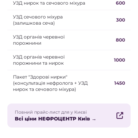
УЗД нирок та сечового міхура
600
УЗД сечового міхура
300
(залишкова сеча)
УЗД органів черевної
800
порожнини
УЗД органів черевної
1000
порожнини та нирок
Пакет "Здорові нирки"
(консультація нефролога + УЗД
1450
нирок та сечового міхура)
Повний прайс-лист для у Києві
Всі ціни НЕФРОЦЕНТР Київ →