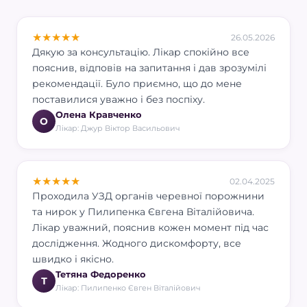
★
★
★
★
★
26.05.2026
Дякую за консультацію. Лікар спокійно все
пояснив, відповів на запитання і дав зрозумілі
рекомендації. Було приємно, що до мене
поставилися уважно і без поспіху.
Олена Кравченко
О
Лікар: Джур Віктор Васильович
★
★
★
★
★
02.04.2025
Проходила УЗД органів черевної порожнини
та нирок у Пилипенка Євгена Віталійовича.
Лікар уважний, пояснив кожен момент під час
дослідження. Жодного дискомфорту, все
швидко і якісно.
Тетяна Федоренко
Т
Лікар: Пилипенко Євген Віталійович