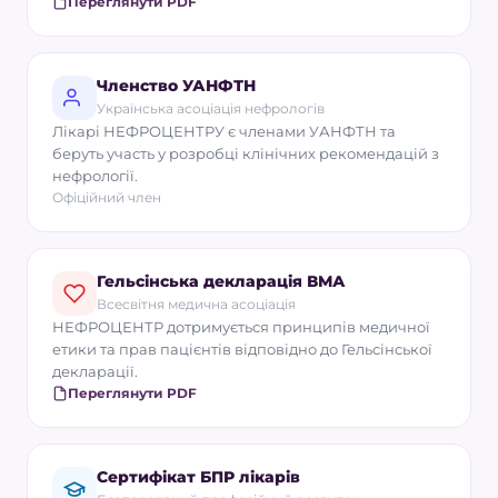
Переглянути PDF
Членство УАНФТН
Українська асоціація нефрологів
Лікарі НЕФРОЦЕНТРУ є членами УАНФТН та
беруть участь у розробці клінічних рекомендацій з
нефрології.
Офіційний член
Гельсінська декларація ВМА
Всесвітня медична асоціація
НЕФРОЦЕНТР дотримується принципів медичної
етики та прав пацієнтів відповідно до Гельсінської
декларації.
Переглянути PDF
Сертифікат БПР лікарів