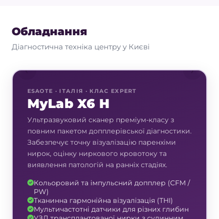
Обладнання
Діагностична техніка центру у Києві
‹
›
ESAOTE · ІТАЛІЯ · КЛАС EXPERT
MyLab X6 H
Ультразвуковий сканер преміум-класу з
повним пакетом допплерівської діагностики.
Забезпечує точну візуалізацію паренхіми
нирок, оцінку ниркового кровотоку та
виявлення патологій на ранніх стадіях.
Кольоровий та імпульсний допплер (CFM /
PW)
Тканинна гармонійна візуалізація (THI)
Мультичастотні датчики для різних глибин
УЗД трансплантованої нирки з судинним