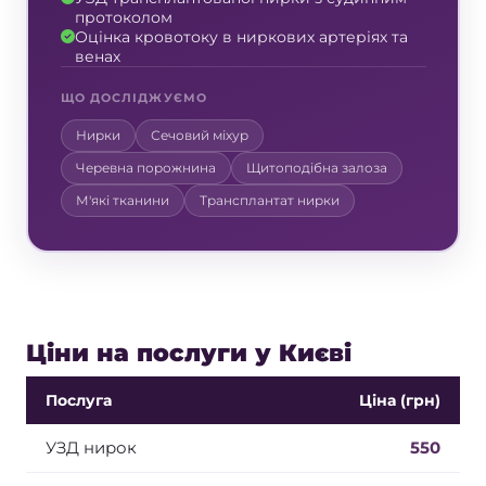
протоколом
Оцінка кровотоку в ниркових артеріях та
венах
ЩО ДОСЛІДЖУЄМО
Нирки
Сечовий міхур
Черевна порожнина
Щитоподібна залоза
М'які тканини
Трансплантат нирки
Ціни на послуги у Києві
Послуга
Ціна (грн)
УЗД нирок
550