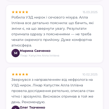
★
★
★
★
★
15.03.2025
Робила УЗД нирок і сечового міхура. Алла
Іллівна все детально пояснила: що бачить, які
зміни є, на що звернути увагу. Результати
отримала одразу з поясненнями — не треба
чекати окремого прийому. Дуже комфортна
атмосфера.
Марина Савченко
М
Лікар: Капустяк Алла Іллівна
★
★
★
★
★
10.02.2025
Звернувся з направленням від нефролога на
УЗД нирок. Лікар Капустяк Алла Іллівна
провела дослідження ретельно, описала стан
чітко і зрозуміло. Висновок отримав в той же
день. Рекомендую.
Олег Ткаченко