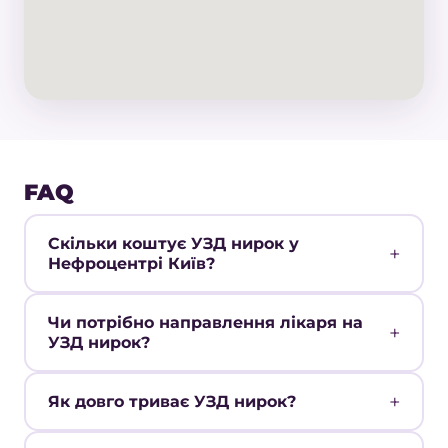
FAQ
Скільки коштує УЗД нирок у
Нефроцентрі Київ?
Чи потрібно направлення лікаря на
УЗД нирок?
Як довго триває УЗД нирок?