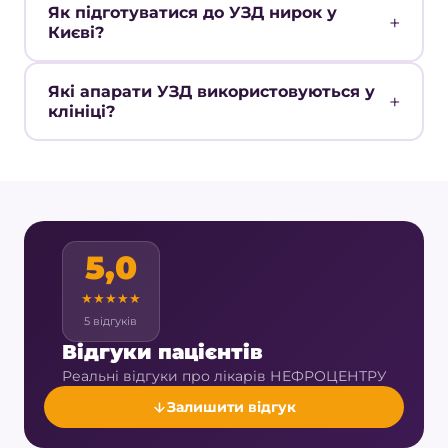
Як підготуватися до УЗД нирок у
Києві?
Які апарати УЗД використовуються у
клініці?
5,0
★
★
★
★
★
5 відгуків
Відгуки пацієнтів
Реальні відгуки про лікарів НЕФРОЦЕНТРУ
Залишити відгук