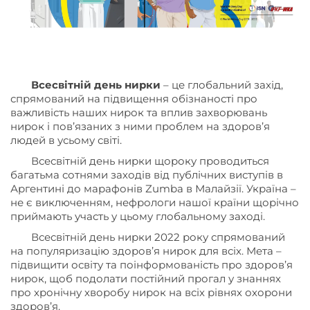
Всесвітній день нирки
– це глобальний захід,
спрямований на підвищення обізнаності про
важливість наших нирок та вплив захворювань
нирок і пов’язаних з ними проблем на здоров’я
людей в усьому світі.
Всесвітній день нирки щороку проводиться
багатьма сотнями заходів від публічних виступів в
Аргентині до марафонів Zumba в Малайзії. Україна –
не є виключенням, нефрологи нашої країни щорічно
приймають участь у цьому глобальному заході.
Всесвітній день нирки 2022 року спрямований
на популяризацію здоров’я нирок для всіх. Мета –
підвищити освіту та поінформованість про здоров’я
нирок, щоб подолати постійний прогал у знаннях
про хронічну хворобу нирок на всіх рівнях охорони
здоров’я.