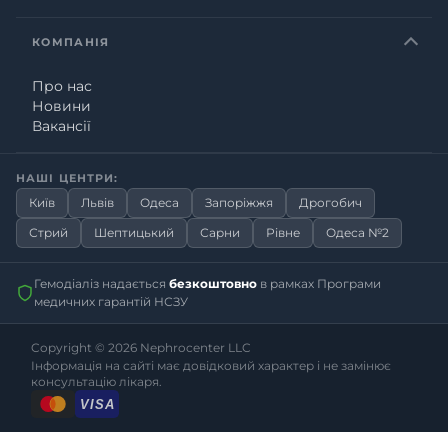
КОМПАНІЯ
Про нас
Новини
Вакансії
НАШІ ЦЕНТРИ:
Київ
Львів
Одеса
Запоріжжя
Дрогобич
Стрий
Шептицький
Сарни
Рівне
Одеса №2
Гемодіаліз надається
безкоштовно
в рамках Програми
медичних гарантій НСЗУ
Copyright © 2026
Nephrocenter LLC
Інформація на сайті має довідковий характер і не замінює
консультацію лікаря.
VISA