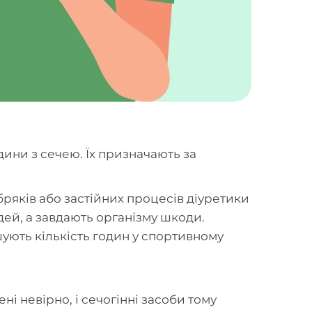
ини з сечею. Їх призначають за
абряків або застійних процесів діуретики
дей, а завдають організму шкоди.
шують кількість годин у спортивному
і невірно, і сечогінні засоби тому