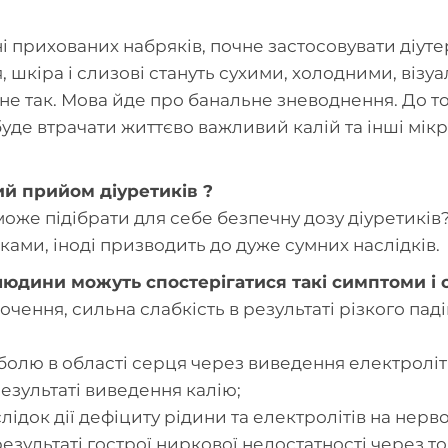
ні прихованих набряків, почне застосовувати діутер
, шкіра і слизові стануть сухими, холодними, віз
 не так. Мова йде про банальне зневоднення. До т
буде втрачати життєво важливий калій та інші мі
й прийом діуретиків ?
 може підібрати для себе безпечну дозу діуретиків
ами, іноді призводить до дуже сумних наслідків.
юдини можуть спостерігатися такі симптоми і с
очення, сильна слабкість в результаті різкого пад
болю в області серця через виведення електроліті
результаті виведення калію;
слідок дії дефіциту рідини та електролітів на нерв
результаті гострої ниркової недостатності через 