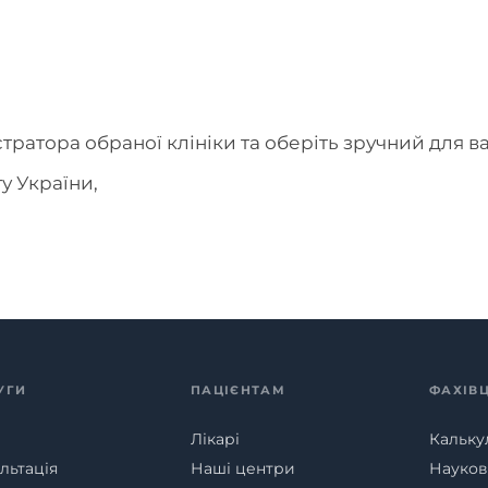
тратора обраної клініки та оберіть зручний для ва
у України,
УГИ
ПАЦІЄНТАМ
ФАХІВ
Лікарі
Кальку
льтація
Наші центри
Наукові