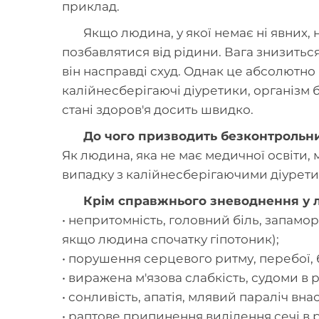
приклад.
Якщо людина, у якої немає ні явних, 
позбавлятися від рідини. Вага знизиться
він насправді схуд. Однак це абсолютно
калійнесберігаючі діуретики, організм 
стані здоров'я досить швидко.
До чого призводить безконтрольни
Як людина, яка не має медичної освіти,
випадку з калійнесберігаючими діуретик
Крім справжнього зневоднення у л
• непритомність, головний біль, запамор
якщо людина спочатку гіпотоник);
• порушення серцевого ритму, перебої, 
• виражена м'язова слабкість, судоми в 
• сонливість, апатія, млявий параліч вна
• раптове припинення виділення сечі в 