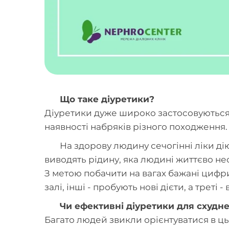
Що таке діуретики?
Діуретики дуже широко застосовуються 
наявності набряків різного походження.
На здорову людину сечогінні ліки дію
виводять рідину, яка людині життєво не
З метою побачити на вагах бажані цифри
залі, інші - пробують нові дієти, а треті
Чи ефективні діуретики для схудн
Багато людей звикли орієнтуватися в цьо