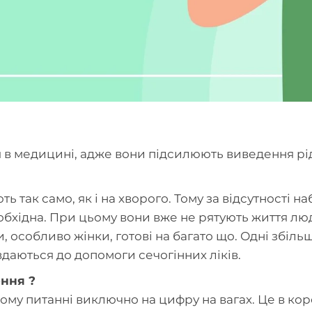
в медицині, адже вони підсилюють виведення рід
ть так само, як і на хворого. Тому за відсутності н
обхідна. При цьому вони вже не рятують життя лю
, особливо жінки, готові на багато що. Одні збіль
 - вдаються до допомоги сечогінних ліків.
ення ?
му питанні виключно на цифру на вагах. Це в корен