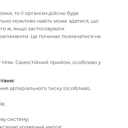
ики, то її організм дійсно буде
уально можливо навіть може здатися, що
ого ж, якщо застосовувати
кроелементи. Це починає позначатися на
? Ніяк. Самостійний прийом, особливо у
тани:
іння артеріального тиску (особливо,
в;
ову систему;
токсичне ураження нирок;