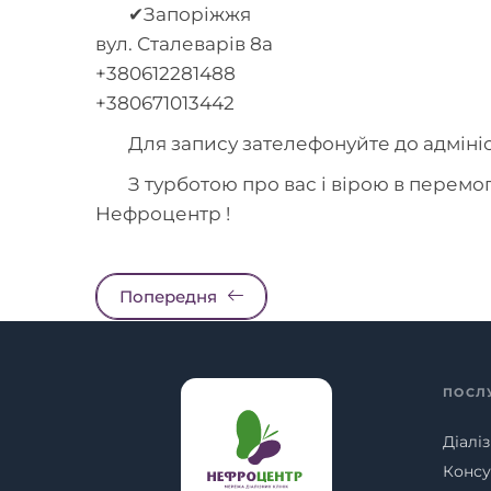
✔Запоріжжя
вул. Сталеварів 8а
+380612281488
+380671013442
Для запису зателефонуйте до адмініс
З турботою про вас і вірою в перемог
Нефроцентр !
Попередня
ПОСЛ
Діаліз
Консу