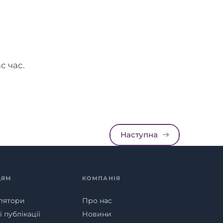
с час.
Наступна
ЦЯМ
КОМПАНІЯ
лятори
Про нас
 публікації
Новини