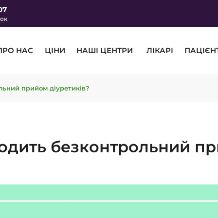
07
нок
ПРО НАС
ЦІНИ
НАШІ ЦЕНТРИ
ЛІКАРІ
ПАЦІЄН
льний прийом діуретиків?
одить безконтрольний пр