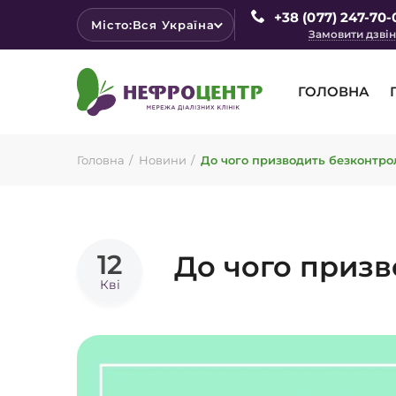
+38 (077) 247-70-
Місто:
Вся Україна
Замовити дзві
ГОЛОВНА
Головна
Новини
До чого призводить безконтро
12
До чого призв
Кві