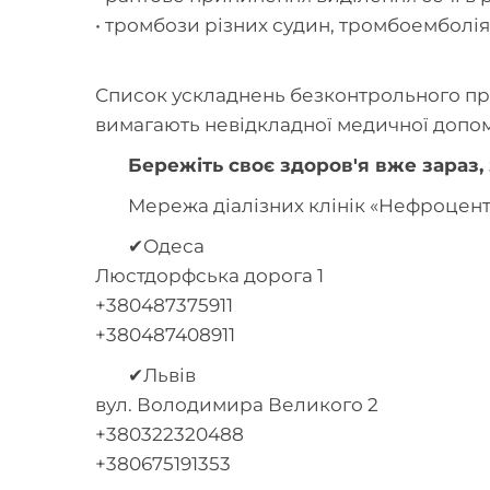
• тромбози різних судин, тромбоемболія,
Список ускладнень безконтрольного при
вимагають невідкладної медичної допо
Бережіть своє здоров'я вже зараз,
Мережа діалізних клінік «Нефроцент
✔Одеса
Люстдорфська дорога 1
+380487375911
+380487408911
✔Львів
вул. Володимира Великого 2
+380322320488
+380675191353