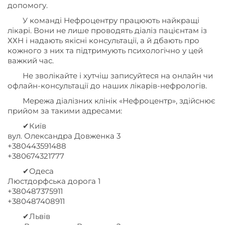
допомогу.
У команді Нефроцентру працюють найкращі
лікарі. Вони не лише проводять діаліз пацієнтам із
ХХН і надають якісні консультації, а й дбають про
кожного з них та підтримують психологічно у цей
важкий час.
Не зволікайте і хутчіш записуйтеся на онлайн чи
офлайн-консультації до наших лікарів-нефрологів.
Мережа діалізних клінік «Нефроцентр», здійснює
прийом за такими адресами:
✔Київ
вул. Олександра Довженка 3
+380443591488
+380674321777
✔Одеса
Люстдорфська дорога 1
+380487375911
+380487408911
✔Львів