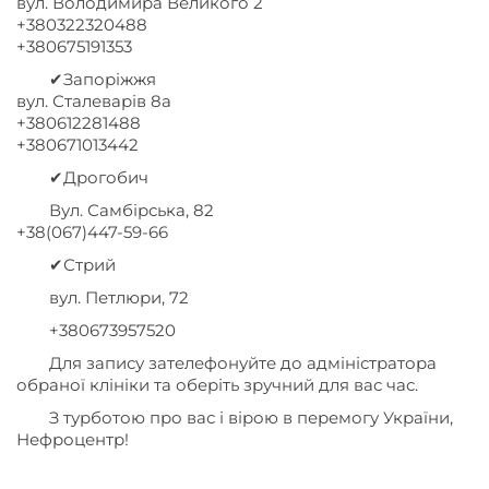
вул. Володимира Великого 2
+380322320488
+380675191353
✔Запоріжжя
вул. Сталеварів 8а
+380612281488
+380671013442
✔Дрогобич
Вул. Самбірська, 82
+38(067)447-59-66
✔Стрий
вул. Петлюри, 72
+380673957520
Для запису зателефонуйте до адміністратора
обраної клініки та оберіть зручний для вас час.
З турботою про вас і вірою в перемогу України,
Нефроцентр!