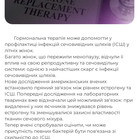
Гормональна терапія може допомогти у
профілактиці інфекцій сечовивідних шляхів (ІСШ) у
літніх жінок.
Багато жінок, що пережили менопаузу, відчули її
вплив на свою репродуктивну та сечовидільну
системи: однією з найчастіших скарг є інфекції
сечовивідних шляхів.
Нове дослідження американських вчених
встановило прямий зв'язок між рівнем естрогену та
ІСШ. Попередні дослідження на лабораторних
тваринах вже відзначали цей можливий зв'язок: при
видаленні у них яєчників знижувався рівень
естрогену та зменшувалися захисні властивості
тканин сечового міхура.
Тепер вчені спробували оцінити, чи може
присутність певних бактерій бути пов'язана зі
схильністю до ІСШ.