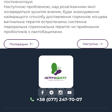
постменопаузі.
Наступною проблемою, над розв'язанням якої
зосередяться зусилля вчених, буде знаходження
найкращого способу доставлення гормонів: місцева
вагінальна терапія естрогенами, системна
пероральна гормональна терапія чи приймання
пробіотиків з лактобацилами.
Наступна
Попередня
+38 (077) 247-70-07