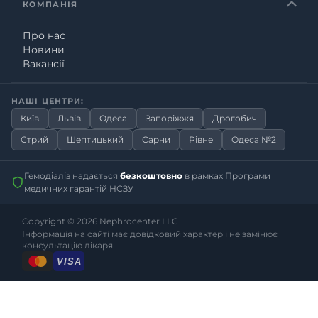
КОМПАНІЯ
Про нас
Новини
Вакансії
НАШІ ЦЕНТРИ:
Київ
Львів
Одеса
Запоріжжя
Дрогобич
Стрий
Шептицький
Сарни
Рівне
Одеса №2
Гемодіаліз надається
безкоштовно
в рамках Програми
медичних гарантій НСЗУ
Copyright © 2026
Nephrocenter LLC
Інформація на сайті має довідковий характер і не замінює
консультацію лікаря.
VISA