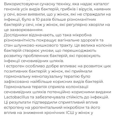
Використовуючи сучасну техніку, яка надає каталог
геномів усіх видів бактерій, грибків і вірусів, наявних
у сечі, вони виявили, що у жінок, які не страждали на
інфекції, було в 10 разів більше різноманітних
бактерій у сечі, ніж у жінок, які регулярно хворіли на
це захворюванням.
Дослідники відзначають, що така мікробна
різноманітність покращує вагінальне здоров'я та
стан шлунково-кишкового тракту. Ця велика колонія
бактерій створює умови, що перешкоджають
розвитку проблемних бактерій, які провокують
інфекції сечовивідних шляхів.
І естроген особливо добре впливає на розвиток цих
позитивних бактерій: у жінок, які приймали
гормональну менопаузальну терапію було
зафіксовано найбільше корисних видів бактерій.
Гормональна терапія сприяла колонізації
сечовивідних шляхів потенційно корисними видами
Lactobacillus та забезпечувала стійкість до інфекцій.
Ці результати підтвердили сприятливий вплив
естрогену на урогенітальний мікробіом та його
вплив на зниження хронічних ІСШ у жінок у