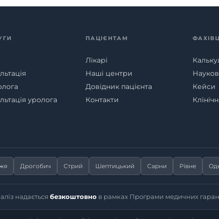
УГИ
ПАЦІЄНТАМ
ФАХІВ
Лікарі
Кальку
льтація
Наші центри
Наукові
олога
Довідник пацієнта
Кейси
льтація уролога
Контакти
Клініч
жжя
Дрогобич
Стрий
Шептицький
Сарни
Рівне
Од
іаліз надається
безкоштовно
в рамках Програми медичних гаран