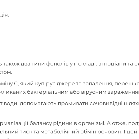
ція;
кож два типи фенолів у її складі: антоціани та е
том.
аміну С, який купірує джерела запалення, переш
икликаних бактеріальним або вірусним зараження
т води, допомагають промивати сечовивідні шляхи
малізації балансу рідини в організмі. А отже, пол
альний тиск та метаболічний обмін речовин. І цей 