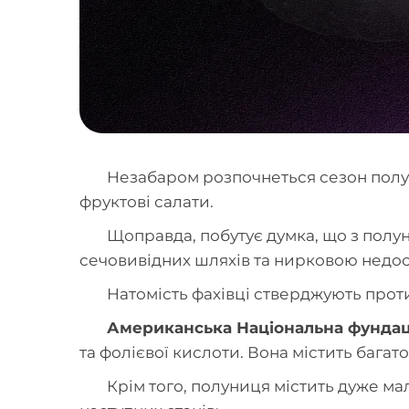
Незабаром розпочнеться сезон полуниц
фруктові салати.
Щоправда, побутує думка, що з пол
сечовивідних шляхів та нирковою недос
Натомість фахівці стверджують прот
Американська Національна фундац
та фолієвої кислоти. Вона містить бага
Крім того, полуниця містить дуже ма