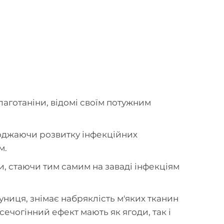
лаготаніни, відомі своїм потужним
коджаючи розвитку інфекційних
м.
, стаючи тим самим на заваді інфекціям
униця, знімає набряклість м'яких тканин
сечогінний ефект мають як ягоди, так і