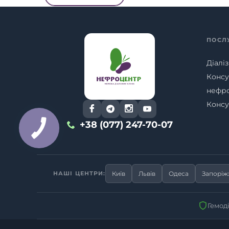
ПОСЛ
Діаліз
Консу
нефр
Консу
+38 (077) 247-70-07
НАШІ ЦЕНТРИ:
Київ
Львів
Одеса
Запорі
Гемод