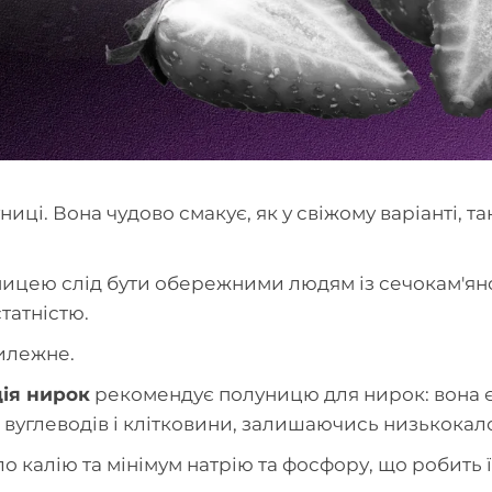
і. Вона чудово смакує, як у свіжому варіанті, так
уницею слід бути обережними людям із сечокам'
татністю.
илежне.
ія нирок
рекомендує полуницю для нирок: вона є
то вуглеводів і клітковини, залишаючись низькока
ло калію та мінімум натрію та фосфору, що робить