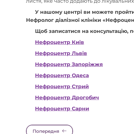
листя, яке часто додають до лікувальних 
У нашому центрі ви можете пройти
Нефролог діалізної клініки «Нефроцент
Щоб записатися на консультацію, п
Нефроцентр Київ
Нефроцентр Львів
Нефроцентр Запоріжжя
Нефроцентр Одеса
Нефроцентр Стрий
Нефроцентр Дрогобич
Нефроцентр Сарни
Попередня