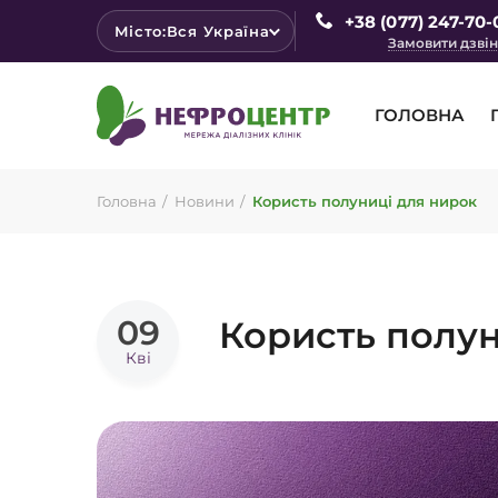
+38 (077) 247-70-
Місто:
Вся Україна
Замовити дзві
ГОЛОВНА
Головна
Новини
Користь полуниці для нирок
09
Користь полун
Кві