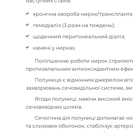
наступних станів:
хронічна хвороба нирок/транспланта
гемодіаліз (3 рази на тиждень);
щоденний перитонеальний діаліз;
камені у нирках.
Поліпшенню роботи нирок сприяють та
протизапальним антиоксидантним ефек
Полуниця є відмінним джерелом віт
захворювань сечовидільної системи, в
Ягоди полуниці, маючи високий вміс
сечовивідних шляхів.
Сечогінна дія полуниці допомагає нор
та слизових оболонок, стабілізує артері