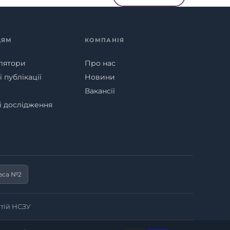
ЦЯМ
КОМПАНІЯ
лятори
Про нас
 публікації
Новини
Вакансії
ні дослідження
еса №2
тій НСЗУ