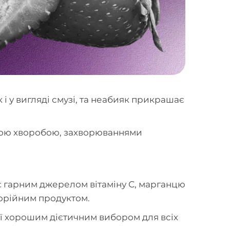
 і у вигляді смузі, та неабияк прикрашає
яною хворобою, захворюваннями
 гарним джерелом вітаміну С, марганцю
лорійним продуктом.
 її хорошим дієтичним вибором для всіх