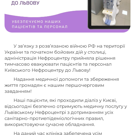
У зв’язку з розв’язаною війною РФ на території
України та початком бойових дій у столиці,
адміністрація Нефроцентру прийняла рішення
тимчасово евакуювати пацієнтів та персонал
Київського Нефроцентру до Львову!
Надання медичної допомоги та збереження
життя громадян є нашим першочерговим
завданням!
Наші пацієнти, які проходили діаліз у Києві,
відсьогодні безпечно отримують медичну послугу у
Львівському Нефроцентрі з дотриманням усіх
санітарно-протиепідеміологічних правил,
використовуючи сучасне обладнання.
На даний час клініка забепечена усім