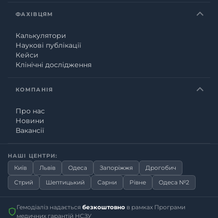
ФАХІВЦЯМ
Калькулятори
Наукові публікації
Кейси
Клінічні дослідження
КОМПАНІЯ
Про нас
Новини
Вакансії
НАШІ ЦЕНТРИ:
Київ
Львів
Одеса
Запоріжжя
Дрогобич
Стрий
Шептицький
Сарни
Рівне
Одеса №2
Гемодіаліз надається
безкоштовно
в рамках Програми
медичних гарантій НСЗУ