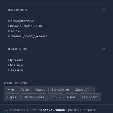
ФАХІВЦЯМ
Калькулятори
Наукові публікації
Кейси
Клінічні дослідження
КОМПАНІЯ
Про нас
Новини
Вакансії
НАШІ ЦЕНТРИ:
Київ
Львів
Одеса
Запоріжжя
Дрогобич
Стрий
Шептицький
Сарни
Рівне
Одеса №2
Гемодіаліз надається
безкоштовно
в рамках Програми