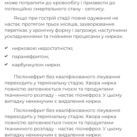
може потрапити до кровообігу і призвести до
потенційно смертельного стану - сепсису.
Якщо при гострій стадії повне одужання не
настає протягом трьох місяців, захворювання
перетікає у хронічну форму і загрожує наступними
ускладненнями та гнійними процесами у нирках:
нирковою недостатністю;
паранефритом;
карбункулом нирки.
Пієлонефрит без кваліфікованого лікування
переходить у термінальну стадію. Хвора нирка
повністю заповнюється гноєм та продуктами
тканинного розпаду - настає піонефроз. У цьому
випадку неминучим є видалення нирки.
Пієлонефрит без кваліфікованого лікування
переходить у термінальну стадію. Хвора нирка
повністю заповнюється гноєм та продуктами
тканинного розпаду - настає піонефроз. У цьому
випадку неминучим є видалення нирки.