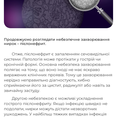
Продовжуємо розглядати небезпечне захворювання
нирок – пієлонефрит.
Отже, пієлонефрит є запаленням сечовидільної
системи. Патологія може протікати у гострій чи
хронічній формі. Основна небезпека захворювання
полягає на тому, що воно іноді не має яскраво
виражених клінічних проявів. Тому це захворювання
нерідко неправильно діагностують, хибно
сприймаючи його за цистит, радикуліт або навіть за
звичайну застуду.
Другою небезпекою є можливі ускладнення
гострого пієлонефриту. Якщо інфекцію швидко не
подолати, нирки можуть дістати незворотних
ушкоджень. У найбільш тяжких випадках інфекція