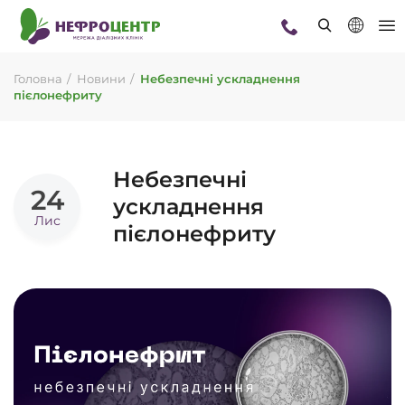
Головна
Новини
Небезпечні ускладнення
пієлонефриту
Небезпечні
24
ускладнення
Лис
пієлонефриту