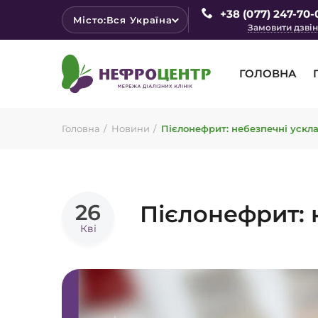
+38 (077) 247-70-
Місто:
Вся Україна
Замовити дзві
ГОЛОВНА
Головна
Новини
Пієлонефрит: небезпечні ускл
26
Пієлонефрит: 
Кві