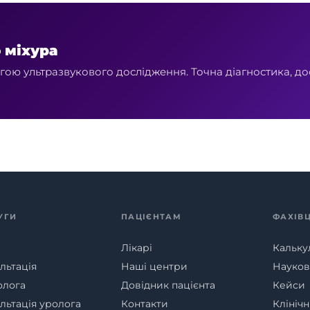
 міхура
ою ультразвукового дослідження. Точна діагностика, дос
УГИ
ПАЦІЄНТАМ
ФАХІВ
Лікарі
Кальку
льтація
Наші центри
Наукові
олога
Довідник пацієнта
Кейси
льтація уролога
Контакти
Клініч