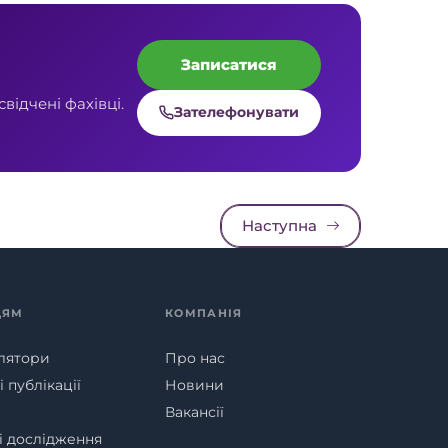
Записатися
відчені фахівці.
Зателефонувати
Наступна
ЦЯМ
КОМПАНІЯ
лятори
Про нас
 публікації
Новини
Вакансії
ні дослідження