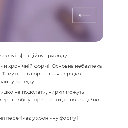
мають інфекційну природу.
 чи хронічній формі. Основна небезпека
в. Тому це захворювання нерідко
чайну застуду.
идко не подолати, нирки можуть
 кровообігу і призвести до потенційно
я перетікає у хронічну форму і