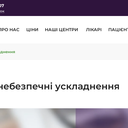
07
нок
ПРО НАС
ЦІНИ
НАШІ ЦЕНТРИ
ЛІКАРІ
ПАЦІЄН
аднення
небезпечні ускладнення