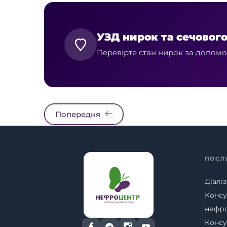
УЗД нирок та сечового
Перевірте стан нирок за допомог
Попередня
ПОСЛ
Діаліз
Консу
нефр
Консу