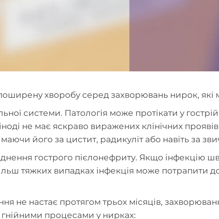
поширену хворобу серед захворювань нирок, які 
ьної системи. Патологія може протікати у гострій
іноді не має яскраво виражених клінічних прояві
аючи його за цистит, радикуліт або навіть за зви
днення гострого пієлонефриту. Якщо інфекцію шв
ільш тяжких випадках інфекція може потрапити до
ння не настає протягом трьох місяців, захворюванн
 гнійними процесами у нирках: