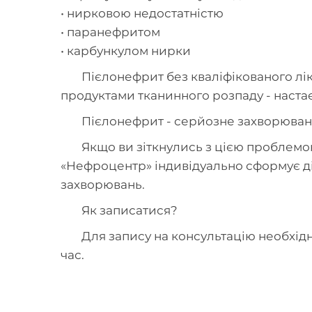
• нирковою недостатністю
• паранефритом
• карбункулом нирки
Пієлонефрит без кваліфікованого лі
продуктами тканинного розпаду - наста
Пієлонефрит - серйозне захворюванн
Якщо ви зіткнулись з цією проблемою
«Нефроцентр» індивідуально сформує діє
захворювань.
Як записатися?
Для запису на консультацію необхід
час.