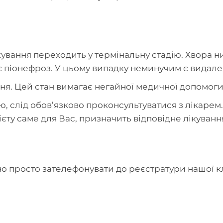
кування переходить у термінальну стадію. Хвора н
є піонефроз. У цьому випадку неминучим є видале
я. Цей стан вимагає негайної медичної допомоги
, слід обов’язково проконсультуватися з лікарем.
ту саме для Вас, призначить відповідне лікуванн
но просто зателефонувати до реєстратури нашої кл