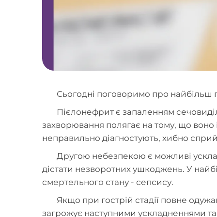
Сьогодні поговоримо про найбільш 
Пієлонефрит є запаленням сечовиділ
захворювання полягає на тому, що воно 
неправильно діагностують, хибно сприйм
Другою небезпекою є можливі ускла
дістати незворотних ушкоджень. У найб
смертельного стану - сепсису.
Якщо при гострій стадії повне одужа
загрожує наступними ускладненнями та