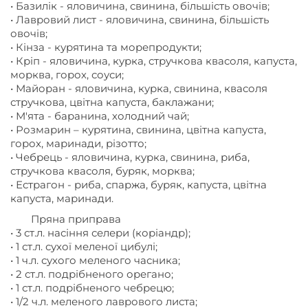
• Базилік - яловичина, свинина, більшість овочів;
• Лавровий лист - яловичина, свинина, більшість
овочів;
• Кінза - курятина та морепродукти;
• Кріп - яловичина, курка, стручкова квасоля, капуста,
морква, горох, соуси;
• Майоран - яловичина, курка, свинина, квасоля
стручкова, цвітна капуста, баклажани;
• М'ята - баранина, холодний чай;
• Розмарин – курятина, свинина, цвітна капуста,
горох, маринади, різотто;
• Чебрець - яловичина, курка, свинина, риба,
стручкова квасоля, буряк, морква;
• Естрагон - риба, спаржа, буряк, капуста, цвітна
капуста, маринади.
Пряна приправа
• 3 ст.л. насіння селери (коріандр);
• 1 ст.л. сухої меленої цибулі;
• 1 ч.л. сухого меленого часника;
• 2 ст.л. подрібненого орегано;
• 1 ст.л. подрібненого чебрецю;
• 1/2 ч.л. меленого лаврового листа;