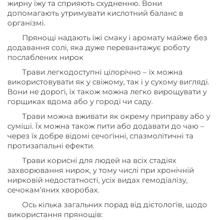
жирну їжу та сприяють схудненню. Вони
допомагають утримувати кислотний баланс в
організмі.
Прянощі надають їжі смаку і аромату майже без
додавання солі, яка дуже перевантажує роботу
послаблених нирок
Трави легкодоступні цілорічно – їх можна
використовувати як у свіжому, так і у сухому вигляді.
Вони не дорогі, їх також можна легко вирощувати у
горщиках вдома або у городі чи саду.
Трави можна вживати як окрему приправу або у
суміші. Їх можна також пити або додавати до чаю –
через їх добре відомі сечогінні, спазмолітичні та
протизапальні ефекти.
Трави корисні для людей на всіх стадіях
захворювання нирок, у тому числі при хронічній
нирковій недостатності, усіх видах гемодіалізу,
сечокам’яних хворобах.
Ось кілька загальних порад від дієтологів, щодо
використання прянощів: