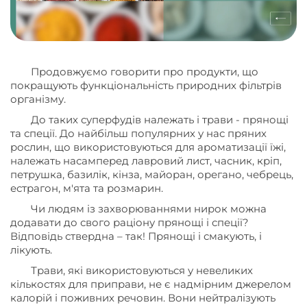
Продовжуємо говорити про продукти, що
покращують функціональність природних фільтрів
організму.
До таких суперфудів належать і трави - прянощі
та спеції. До найбільш популярних у нас пряних
рослин, що використовуються для ароматизації їжі,
належать насамперед лавровий лист, часник, кріп,
петрушка, базилік, кінза, майоран, орегано, чебрець,
естрагон, м'ята та розмарин.
Чи людям із захворюваннями нирок можна
додавати до свого раціону прянощі і спеції?
Відповідь ствердна – так! Прянощі і смакують, і
лікують.
Трави, які використовуються у невеликих
кількостях для приправи, не є надмірним джерелом
калорій і поживних речовин. Вони нейтралізують