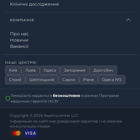
Клінічні дослідження
КОМПАНІЯ
Про нас
Новини
Вакансії
НАШІ ЦЕНТРИ:
Київ
Львів
Одеса
Запоріжжя
Дрогобич
Стрий
Шептицький
Сарни
Рівне
Одеса №2
Гемодіаліз надається
безкоштовно
в рамках Програми
медичних гарантій НСЗУ
Copyright © 2026
Nephrocenter LLC
Інформація на сайті має довідковий характер і не замінює
консультацію лікаря.
VISA