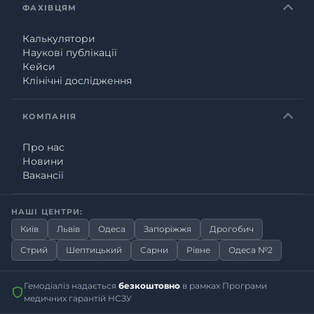
ФАХІВЦЯМ
Калькулятори
Наукові публікації
Кейси
Клінічні дослідження
КОМПАНІЯ
Про нас
Новини
Вакансії
НАШІ ЦЕНТРИ:
Київ
Львів
Одеса
Запоріжжя
Дрогобич
Стрий
Шептицький
Сарни
Рівне
Одеса №2
Гемодіаліз надається
безкоштовно
в рамках Програми
медичних гарантій НСЗУ