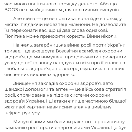
частиною політичного порядку денного. Або що
ВООЗ не є майданчиком для політичних виступів.
Але війна — це не політика, вона йде в полях, у
містах, піддаючи небезпеці мільйони. Не дозволяйте
їм переконати вас, що ці два слова однакові.
Політика може приносити користь. Війни ніколи.
На жаль, загарбницька війна росії проти України
триває, і це вже друга Всесвітня асамблея охорони
здоров’я, де ми вимушені продовжувати привертати
увагу до неї та знову нагадувати всім про її вплив на
глобальне здоров’я, а не зосереджуватися на інших
численних викликах здоров’ю.
Знищення закладів охорони здоров’я, авто
швидкої допомоги та аптек — це військова стратегія
росії, спрямована на підрив системи охорони
здоров’я України. І ці атаки є лише частиною більшої
жахливої картини навмисних атак на цивільну
інфраструктуру.
Минулої зими ми бачили ракетно-терористичну
кампанію росії проти енергосистеми України. Це був