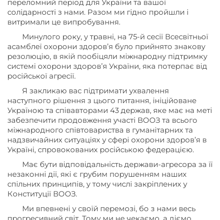
переломний період для України та вашої
солідарності з нами. Разом ми гідно пройшли і
витримали це випробування.
Минулого року, у травні, на 75-й сесії Всесвітньої
асамблеї охорони здоров’я було прийнято знакову
резолюцію, в якій пообіцяли міжнародну підтримку
системі охорони здоров’я України, яка потерпає від
російської агресії.
Я закликаю вас підтримати ухвалення
наступного рішення з цього питання, ініційоване
Україною та співавторами 43 держав, яке має на меті
забезпечити продовження участі ВООЗ та всього
міжнародного співтовариства в гуманітарних та
надзвичайних ситуаціях у сфері охорони здоров’я в
Україні, спровокованих російською федерацією.
Має бути відповідальність держави-агресора за її
незаконні дії, які є грубим порушенням наших
спільних принципів, у тому числі закріплених у
Конституції ВООЗ.
Ми впевнені у своїй перемозі, бо з нами весь
прогресивний світ. Тому ми не чекаємо, а діємо.