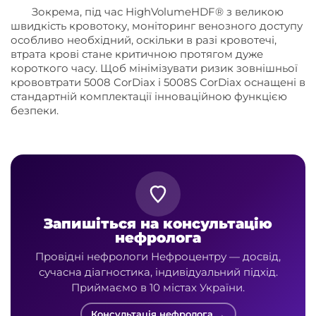
Зокрема, під час HighVolumeHDF® з великою
швидкість кровотоку, моніторинг венозного доступу
особливо необхідний, оскільки в разі кровотечі,
втрата крові стане критичною протягом дуже
короткого часу. Щоб мінімізувати ризик зовнішньої
крововтрати 5008 CorDiax і 5008S CorDiax оснащені в
стандартній комплектації інноваційною функцією
безпеки.
Запишіться на консультацію
нефролога
Провідні нефрологи Нефроцентру — досвід,
сучасна діагностика, індивідуальний підхід.
Приймаємо в 10 містах України.
Консультація нефролога →