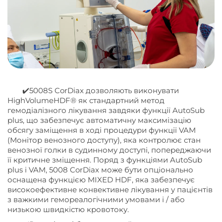
✔️5008S CorDiax дозволяють виконувати
HighVolumeHDF® як стандартний метод
гемодіалізного лікування завдяки функції AutoSub
plus, що забезпечує автоматичну максимізацію
обсягу заміщення в ході процедури функції VAM
(Монітор венозного доступу), яка контролює стан
венозної голки в судинному доступі, попереджаючи
її критичне зміщення. Поряд з функціями AutoSub
plus і VAM, 5008 CorDiax може бути опціонально
оснащена функцією MIXED HDF, яка забезпечує
високоефективне конвективне лікування у пацієнтів
з важкими гемореалогічними умовами і / або
низькою швидкістю кровотоку.