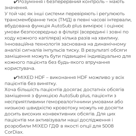
✔️Розуміння і безперервний контроль – мають
значення.
У той час як інші системи перевіряють і регулюють
трансмембранне тиск (TMД) в певні часові інтервали,
вбудована функція AutoSub plus вимірює і оцінює
умови безпосередньо в фільтрі (всередині і зовні по
ходу кожного капіляра) кілька разів на хвилину.
Інноваційна технологія заснована на динамічному
аналізі сигналів імпульсів тиску. В результаті обсяги
заміщення можуть бути підвищені індивідуально для
кожного пацієнта без будь-якого втручання
користувача.
✔️MIXED HDF – виконання HDF можливо у всіх
пацієнтів без винятку.
Хоча більшість пацієнтів досягає достатніх обсягів
заміщення з функцією AutoSub plus, пацієнти з
несприятливими гемореалогічними умовами або
низькою швидкістю кровотоку можуть не досягти
досить високих конвективних обсягів. Для цих
пацієнтів ми активізували наші дослідження і
розробили MIXED ГДФ в якості опції для 5008
CorDiax.