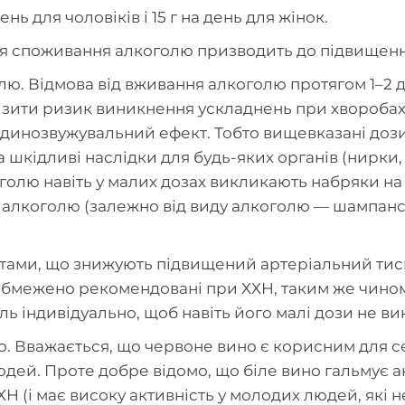
ь для чоловіків і 15 г на день для жінок.
споживання алкоголю призводить до підвищення я
лю. Відмова від вживання алкоголю протягом 1–2 
низити ризик виникнення ускладнень при хворобах 
судинозвужувальний ефект. Тобто вищевказані до
 шкідливі наслідки для будь-яких органів (нирки, 
олю навіть у малих дозах викликають набряки на к
 алкоголю (залежно від виду алкоголю — шампансь
тами, що знижують підвищений артеріальний тис
 обмежено рекомендовані при ХХН, таким же чином
ь індивідуально, щоб навіть його малі дози не ви
но. Вважається, що червоне вино є корисним для се
дей. Проте добре відомо, що біле вино гальмує ак
Н (і має високу активність у молодих людей, які 