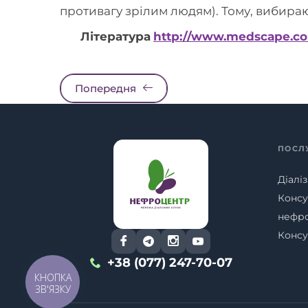
противагу зрілим людям). Тому, вибираю
Література
http://www.medscape.co
Попередня
ПОСЛ
Діаліз
Консу
нефр
Консу
+38 (077) 247-70-07
КНОПКА
ЗВ'ЯЗКУ