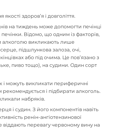
кості здоров’я і довголіття.
днів на тиждень може допомогти печінці
печінки. Відомо, що одним із факторів,
зи алкоголю викликають лише
серце, підшлункова залоза, очі,
інцівках або під очима. Це пов’язано з
ке, пиво тощо), на судини. Один сорт
к і можуть викликати периферичні
 рекомендується і підбирати алкоголь.
кликали набряків.
рця і судин. З його компонентів навіть
тивність ренін-ангіотензинової
не віддають перевагу червоному вину на