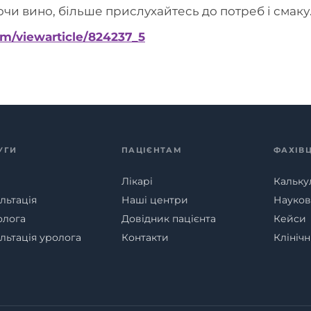
чи вино, більше прислухайтесь до потреб і смаку
m/viewarticle/824237_5
УГИ
ПАЦІЄНТАМ
ФАХІВ
Лікарі
Кальку
льтація
Наші центри
Наукові
олога
Довідник пацієнта
Кейси
льтація уролога
Контакти
Клініч