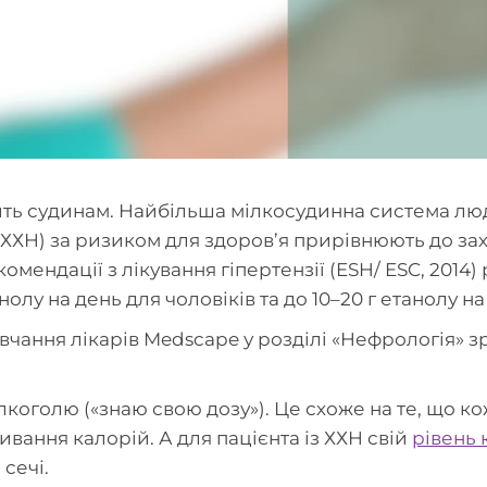
ь судинам. Найбільша мілкосудинна система люди
(ХХН) за ризиком для здоров’я прирівнюють до за
мендації з лікування гіпертензії (ESH/ ESC, 2014
олу на день для чоловіків та до 10–20 г етанолу на
чання лікарів Medscape у розділі «Нефрологія» з
коголю («знаю свою дозу»). Це схоже на те, що к
вання калорій. А для пацієнта із ХХН свій
рівень 
 сечі.