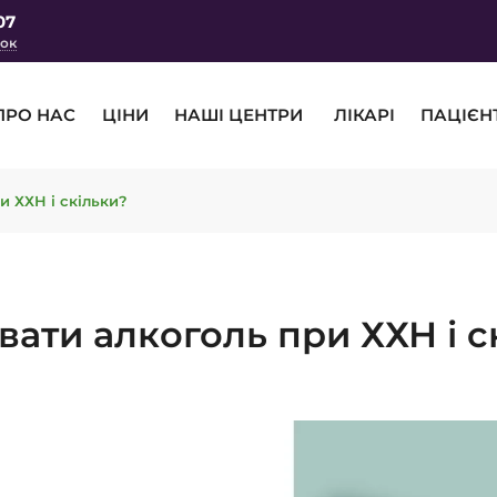
07
нок
ПРО НАС
ЦІНИ
НАШІ ЦЕНТРИ
ЛІКАРІ
ПАЦІЄН
и ХХН і скільки?
ати алкоголь при ХХН і с