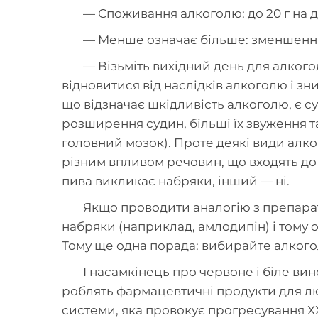
— Споживання алкоголю: до 20 г на ден
— Менше означає більше: зменшення 
— Візьміть вихідний день для алкого
відновитися від наслідків алкоголю і з
що відзначає шкідливість алкоголю, є 
розширення судин, більші їх звуження та
головний мозок). Проте деякі види алког
різним впливом речовин, що входять до
пива викликає набряки, інший — ні.
Якщо проводити аналогію з препара
набряки (наприклад, амлодипін) і тому
Тому ще одна порада: вибирайте алкогол
І насамкінець про червоне і біле ви
роблять фармацевтичні продукти для лю
системи, яка провокує прогресування ХХ