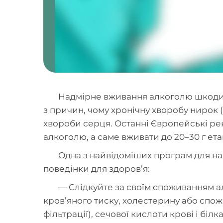
Надмірне вживання алкоголю шкодит
з причин, чому хронічну хворобу нирок 
хвороби серця. Останні Європейські реко
алкоголю, а саме вживати до 20–30 г етан
Одна з найвідоміших програм для нав
поведінки для здоров’я:
— Слідкуйте за своїм споживанням ал
кров’яного тиску, холестерину або спожи
фільтрації), сечової кислоти крові і білка