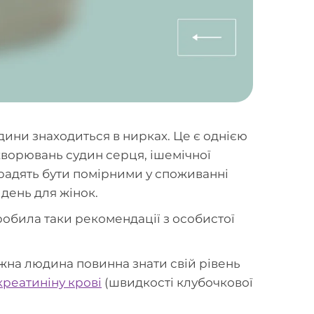
ни знаходиться в нирках. Це є однією
хворювань судин серця, ішемічної
) радять бути помірними у споживанні
 день для жінок.
робила таки рекомендації з особистої
ожна людина повинна знати свій рівень
креатиніну крові
(швидкості клубочкової