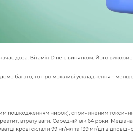
изначає доза. Вітамін D не є винятком. Його викорис
ідомо багато, то про можливі ускладнення – менше.
трим пошкодженням нирок), спричиненим токсичніст
еатит, втрату ваги. Середній вік 64 роки. Медіана
ватці крові склали 99 нг/мл та 139 мг/дл відповідн