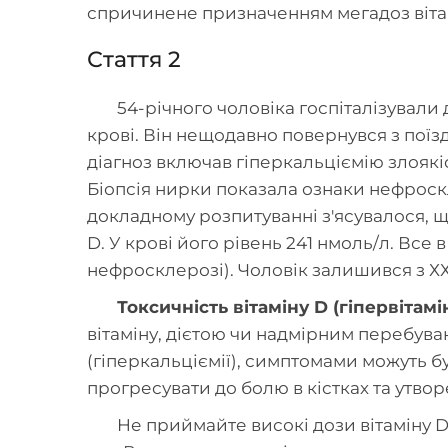
спричинене призначенням мегадоз вітам
Стаття 2
54-річного чоловіка госпіталізували
крові. Він нещодавно повернувся з поїз
діагноз включав гіперкальціємію злоякі
Біопсія нирки показала ознаки нефроскл
докладному розпитуванні з'ясувалося, щ
D. У крові його рівень 241 нмоль/л. Все
нефросклерозі). Чоловік залишився з ХХ
Токсичність вітаміну D (гіпервітам
вітаміну, дієтою чи надмірним перебув
(гіперкальціємії), симптомами можуть бу
прогресувати до болю в кістках та утвор
Не приймайте високі дози вітаміну 