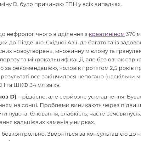
іну D, було причиною ГПН у всіх випадках.
 до нефрологічного відділення з
креатиніном
376 м
дки до Південно-Східної Азії, де багато та із зад
сних новоутворень, множинну мієлому та гранулема
ерозу та мікрокальцифікації, але без ознак сарко
о за рекомендацією, чоловік протягом 2,5 років 
 в результаті все закінчилося непогано (наскільк
Н та ШКФ 34 мл за хв.
іноз D)
– рідкісне, але серйозне ускладнення. Був
анням на сонці. Проблеми виникають через підвищ
ти нудота, блювання, слабкість, часте сечовипуск
ення кальцієвих каменів у нирках.
D безконтрольно. Зверніться за консультацією до 