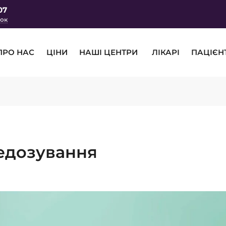
07
нок
ПРО НАС
ЦІНИ
НАШІ ЦЕНТРИ
ЛІКАРІ
ПАЦІЄН
редозування