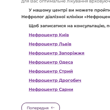
для Вас оптимальне лікування врховуючи
У нашому центрі ви можете пройти
Нефролог діалізної клініки «Нефроцент
Щоб записатися на консультацію, п
Нефроцентр Київ
Нефроцентр Львів
Нефроцентр Запоріжжя
Нефроцентр Одеса
Нефроцентр Стрий
Нефроцентр Дрогобич
Нефроцентр Сарни
Попередня