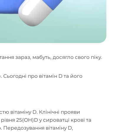
тання зараз, мабуть, досягло свого піку.
 Сьогодні про вітамін D та його
ю вітаміну D. Клінічні прояви
 рівня 25(OH)D у сироватці крові та
о. Передозування вітаміну D,