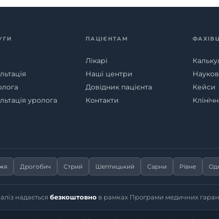
УГИ
ПАЦІЄНТАМ
ФАХІВ
Лікарі
Кальку
льтація
Наші центри
Наукові
олога
Довідник пацієнта
Кейси
льтація уролога
Контакти
Клініч
жжя
Дрогобич
Стрий
Шептицький
Сарни
Рівне
Од
іаліз надається
безкоштовно
в рамках Програми медичних гаран