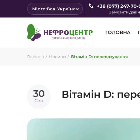
+38 (077) 247-70-
Місто:
Вся Україна
Замовити дзві
ГОЛОВНА
Головна
Новини
Вітамін D: передозування
30
Вітамін D: пе
Сер