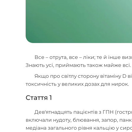
Все – отрута, все – ліки; те й інше в
Знають усі, приймають також майже всі.
Якщо про світлу сторону вітаміну D в
токсичність у великих дозах для нирок.
Стаття 1
Дев'ятнадцять пацієнтів з ГПН (гос
включали нудоту, блювання, запор, панкр
медіана загального рівня кальцію у сиро