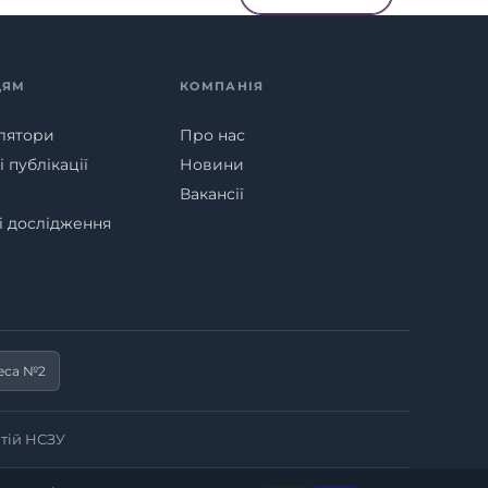
ЦЯМ
КОМПАНІЯ
лятори
Про нас
 публікації
Новини
Вакансії
ні дослідження
еса №2
тій НСЗУ