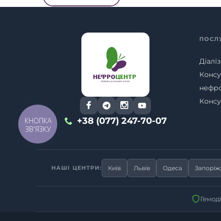
ПОСЛ
Діаліз
Консу
нефр
Консу
+38 (077) 247-70-07
КНОПКА
ЗВ'ЯЗКУ
НАШІ ЦЕНТРИ:
Київ
Львів
Одеса
Запорі
Гемод