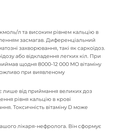
кмоль/л та високим рівнем кальцію в
оволенням засмагав. Диференціальний
тозні захворювання, такі як саркоїдоз.
їдозу або відкладення легких кіл. При
приймав щодня 8000-12 000 МО вітаміну
и можливо при виявленому
ає лише від приймання великих доз
ення рівня кальцію в крові
ання. Токсичність вітаміну D може
нашого лікаря-нефролога. Він сформує