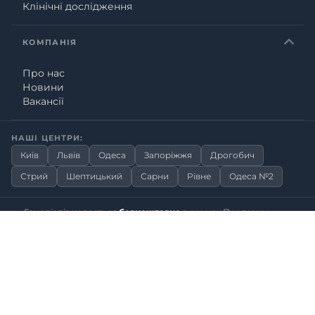
Клінічні дослідження
КОМПАНІЯ
Про нас
Новини
Вакансії
НАШІ ЦЕНТРИ:
Київ
Львів
Одеса
Запоріжжя
Дрогобич
Стрий
Шептицький
Сарни
Рівне
Одеса №2
Гемодіаліз надається
безкоштовно
в рамках Програми
медичних гарантій НСЗУ
Copyright © 2026
Nephrocenter LLC
Інформація на сайті має довідковий характер і не замінює
консультацію лікаря.
VISA