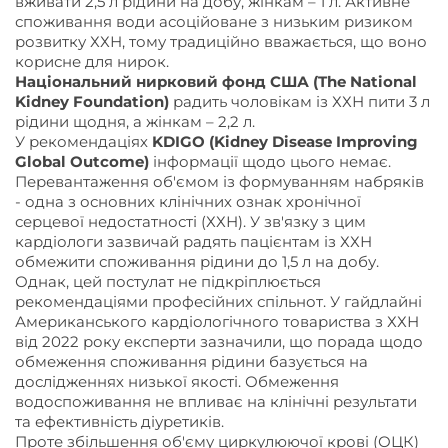
вживати 2,5 л рідини на добу, жінкам – 1 л. Активне
споживання води асоційоване з низьким ризиком
розвитку ХХН, тому традиційно вважається, що воно
корисне для нирок.
Національний нирковий фонд США
(The National
Kidney Foundation)
радить чоловікам із ХХН пити 3 л
рідини щодня, а жінкам – 2,2 л.
У рекомендаціях
KDIGO
(Kidney Disease Improving
Global Outcome)
інформації щодо цього немає.
Перевантаження об'ємом із формуванням набряків
- одна з основних клінічних ознак хронічної
серцевої недостатності (ХХН). У зв'язку з цим
кардіологи зазвичай радять пацієнтам із ХХН
обмежити споживання рідини до 1,5 л на добу.
Однак, цей постулат не підкріплюється
рекомендаціями професійних спільнот. У гайдлайні
Американського кардіологічного товариства з ХХН
від 2022 року експерти зазначили, що порада щодо
обмеження споживання рідини базується на
дослідженнях низької якості. Обмеження
водоспоживання не впливає на клінічні результати
та ефективність діуретиків.
Проте збільшення об'єму циркулюючої крові (ОЦК)