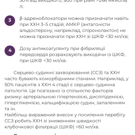
50% від вихідного, або при рівні >266 мкмоль/
л;
β-адреноблокатори можна призначати навіть
при ХХН 3–5 стадій; АМКР (антагоністи
альдостерону, наприклад, спіронолактон) не
можна призначати при ХХН зі ШКФ <30 мл/хв;
Дозу антикоагулянту при фібриляції
передсердя розраховують виходячи із ШКФ,
при ШКФ <30 мл/хв.
Серцево-судинні захворювання (ССЗ) та ХХН
часто бувають коморбідними станами. Наприклад, у
50% пацієнтів з ХХН 4 стадії є серцево-судинна
патологія. Це пов'язано із спільністю факторів
ризику: артеріальною гіпертензією, дисліпідемією,
гіперглікемією, кальцифікацією судин, запаленням
та ін.
Найбільш виражений внесок у посилення перебігу
ССЗ робить ХХН зі зниженням швидкості
клубочкової фільтрації (ШКФ) <60 мл/хв.