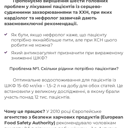
Пропонуємо вирішення шести головних
проблем у лікуванні пацієнтів із серцево-
судинними захворюваннями та ХХН, при яких
кардіолог та нефролог зазвичай дають
взаємовиключні рекомендації.
Як бути, якщо нефролог каже, що пацієнту
потрібно якнайбільше пити, але при ХСН цього
робити не можна?
Який антикоагулянт призначити при вираженому
зниженні ШКФ?
Проблема №1. Скільки рідини потрібно пацієнтам?
Оптимальне водоспоживання для пацієнтів із
ШКФ 15–60 мл/хв – 1,5–2 л на добу для обох статей. Це
встановили у великому дослідженні, в якому брали
участь понад 12 тис. пацієнтів.
Чому це працює?
У 2010 році Європейське
агентство з безпеки харчових продуктів
(European
Food Safety Authority)
рекомендувало чоловікам