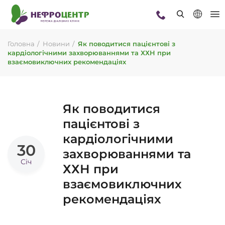
Головна
Новини
Як поводитися пацієнтові з
кардіологічними захворюваннями та ХХН при
взаємовиключних рекомендаціях
Як поводитися
пацієнтові з
кардіологічними
30
захворюваннями та
Січ
ХХН при
взаємовиключних
рекомендаціях