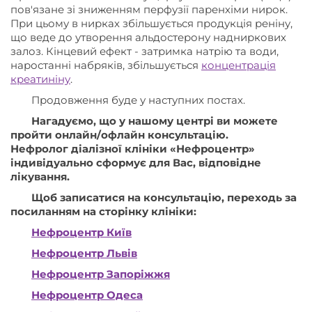
пов'язане зі зниженням перфузії паренхіми нирок.
При цьому в нирках збільшується продукція реніну,
що веде до утворення альдостерону надниркових
залоз. Кінцевий ефект - затримка натрію та води,
наростанні набряків, збільшується
концентрація
креатиніну
.
Продовження буде у наступних постах.
Нагадуємо, що у нашому центрі ви можете
пройти онлайн/офлайн консультацію.
Нефролог діалізної клініки «Нефроцентр»
індивідуально сформує для Вас, відповідне
лікування.
Щоб записатися на консультацію, переходь за
посиланням на сторінку клініки:
Нефроцентр Київ
Нефроцентр Львів
Нефроцентр Запоріжжя
Нефроцентр Одеса