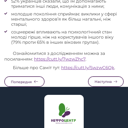
52% українців сказали, що їм допомагають
триматися інші люди, комунікація з ними;
молодше покоління сприймає виклики у сфері
ментального здоров’я як більш нагальні, ніж
старші;
соцмережі впливають на психологічний стан
молоді гірше, ніж на користувачів іншого віку
(79% проти 65% в інших вікових групах).
Ознайомитися з дослідженням можна за
посиланням:
https://cutt.ly/7wzwZhc7
.
Більше про Саміт тут:
https://cutt.ly/SwzwC6Qk
.
Наступна
Попередня