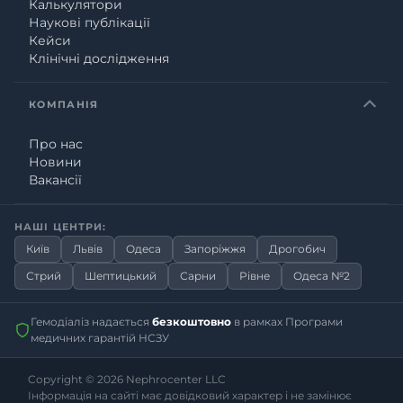
Калькулятори
Наукові публікації
Кейси
Клінічні дослідження
КОМПАНІЯ
Про нас
Новини
Вакансії
НАШІ ЦЕНТРИ:
Київ
Львів
Одеса
Запоріжжя
Дрогобич
Стрий
Шептицький
Сарни
Рівне
Одеса №2
Гемодіаліз надається
безкоштовно
в рамках Програми
медичних гарантій НСЗУ
Copyright © 2026
Nephrocenter LLC
Інформація на сайті має довідковий характер і не замінює