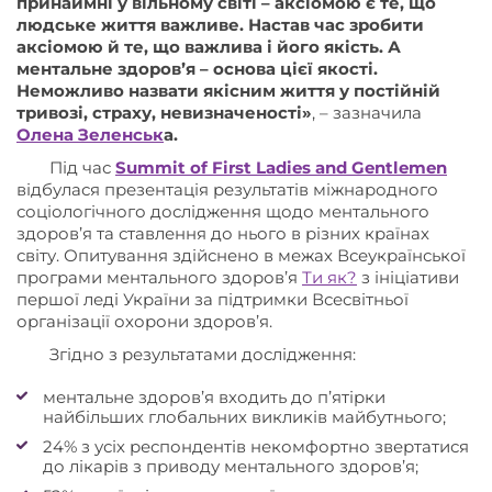
принаймні у вільному світі – аксіомою є те, що
людське життя важливе. Настав час зробити
аксіомою й те, що важлива і його якість. А
ментальне здоровʼя – основа цієї якості.
Неможливо назвати якісним життя у постійній
тривозі, страху, невизначеності»
, – зазначила
Олена Зеленськ
а.
Під час
Summit of First Ladies and Gentlemen
відбулася презентація результатів міжнародного
соціологічного дослідження щодо ментального
здоров’я та ставлення до нього в різних країнах
світу. Опитування здійснено в межах Всеукраїнської
програми ментального здоров’я
Ти як?
з ініціативи
першої леді України за підтримки Всесвітньої
організації охорони здоров’я.
Згідно з результатами дослідження:
ментальне здоров’я входить до п’ятірки
найбільших глобальних викликів майбутнього;
24% з усіх респондентів некомфортно звертатися
до лікарів з приводу ментального здоров’я;