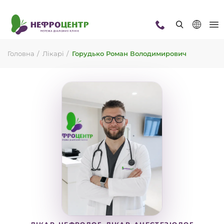
Головна
Лікарі
Горудько Роман Володимирович