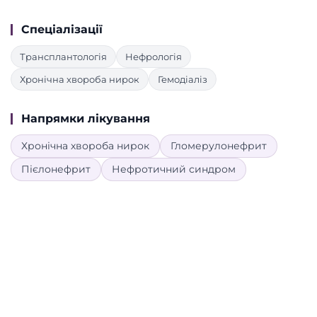
Спеціалізації
Трансплантологія
Нефрологія
Хронічна хвороба нирок
Гемодіаліз
Напрямки лікування
Хронічна хвороба нирок
Гломерулонефрит
Пієлонефрит
Нефротичний синдром