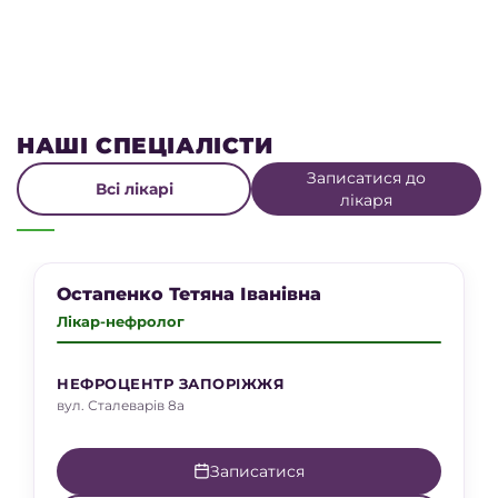
НАШІ СПЕЦІАЛІСТИ
Записатися до
Всі лікарі
лікаря
Канд. мед. наук
Вища кат.
Остапенко Тетяна Іванівна
Лікар-нефролог
НЕФРОЦЕНТР ЗАПОРІЖЖЯ
вул. Сталеварів 8а
Записатися